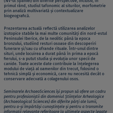
(NV-ul Spaniei) din diferite perspective, inclusiv, în
primul rând, studiul tafonomic al siturilor, morfometrie
prin analiză multivariată și contextualizare
biogeografică.
Prezentarea actuală reflectă utilizarea analizelor
izotopice stabile la mai multe comunități din nord-estul
Peninsulei Iberice, de la neolitic până la epoca
bronzului, studiind resturi osoase din descoperiri
funerare și/sau cu ofrande rituale. Într-unul dintre
situri, unde locuirea a durat până în prima a epocă
fierului, s-a putut studia și evoluția unor specii de
canide. Toate aceste date contribuie la înțelegerea
modului de viață al oamenilor din trecut, folosind o
tehnică simplă și economică, care nu necesită decât o
conservare adecvată a colagenului osos.
Seminarele ArchaeoSciences își propun să ofere un cadru
pentru profesioniștii din domeniul Științelor Arheologice
(Archaeological Sciences) din diferite părți ale lumii,
pentru a-și împărtăși cunoștințele și pentru a transmite
informații relevante referitoare la ultimele aspecte legate