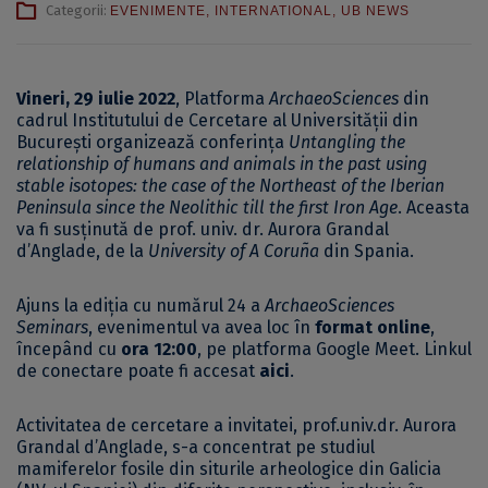
Categorii:
EVENIMENTE
,
INTERNATIONAL
,
UB NEWS
Vineri, 29 iulie 2022
, Platforma
ArchaeoSciences
din
cadrul Institutului de Cercetare al Universității din
București organizează conferința
Untangling the
relationship of humans and animals in the past using
stable isotopes: the case of the Northeast of the Iberian
Peninsula since the Neolithic till the first Iron Age
. Aceasta
va fi susținută de prof. univ. dr. Aurora Grandal
d’Anglade, de la
University of A Coruña
din Spania.
Ajuns la ediția cu numărul 24 a
ArchaeoSciences
Seminars
, evenimentul va avea loc în
format online
,
începând cu
ora 12:00
, pe platforma Google Meet. Linkul
de conectare poate fi accesat
aici
.
Activitatea de cercetare a invitatei, prof.univ.dr. Aurora
Grandal d’Anglade, s-a concentrat pe studiul
mamiferelor fosile din siturile arheologice din Galicia