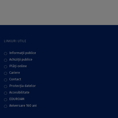
Workshops,
București:
organizată de
“Experimental use
Platforma
and functional
ArchaeoSciences
analyses of
din cadrul ICUB
Neolithic grinding
stones”
LINKURI UTILE
Informații publice
Achiziții publice
Plăţi online
Cariere
Contact
Protecţia datelor
Accesibilitate
EDUROAM
Aniversare 160 ani