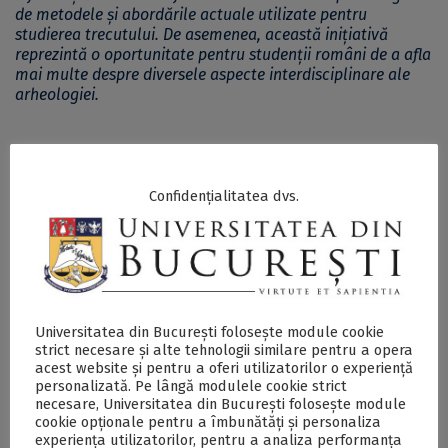
de metodele și abordările actuale utilizate pentru
studierea trecutului. De asemenea, această inițiativă
reprezintă o oportunitate pentru studenții români de a afla
mai multe despre diversele aspecte interdisciplinare ale
arheologiei.
SECŢIUNE ACCESIBILIZATĂ PENTRU
PERSOANELE CU DIZABILITĂŢI DE VEDERE
Confidențialitatea dvs.
Conferința “Untangling the relationship of humans
and animals in the past using stable isotopes: the
case of the Northeast of the Iberian Peninsula since
the Neolithic till the first Iron Age”, organizată de
Platforma ArchaeoSciences din cadrul ICUB - DOCX
Universitatea din București folosește module cookie
strict necesare și alte tehnologii similare pentru a opera
acest website și pentru a oferi utilizatorilor o experiență
personalizată. Pe lângă modulele cookie strict
Postări Asemănătoare:
necesare, Universitatea din București folosește module
cookie opționale pentru a îmbunătăți și personaliza
experiența utilizatorilor, pentru a analiza performanța