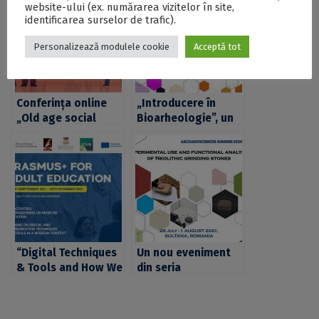
website-ului (ex. numărarea vizitelor în site,
identificarea surselor de trafic).
Personalizează modulele cookie
Acceptă tot
Conferința online
„Introducere în
„Old age social
Bioarheologie”, un
exclusion: from
nou eveniment din
data to age-friendly
seria
policies”, co-
ArchaeoSciences
organizată de ICUB
Workshops,
organizată de
Platforma
ArchaeoSciences
din cadrul ICUB
“Digital Techniques
Un nou eveniment
& Tools and How We
din seria
Use Them”, un nou
ArchaeoSciences
eveniment din seria
Summer School la
ArchaeoSciences
Universitatea din