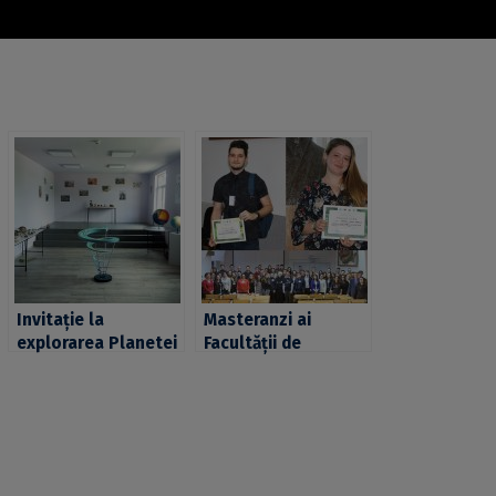
Invitație la
Masteranzi ai
explorarea Planetei
Facultății de
Pământ, la
Geografie, printre
Festivalul
laureații
Dinozaurilor,
Simpozionului
organizat de
Național al
Geoparcul
Studenților
Internațional
Geografi