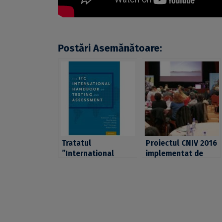
Postări Asemănătoare:
Tratatul
Proiectul CNIV 2016
”International
implementat de
Handbook of
Universitatea din
Testing and
București premiat la
Assessment” de
Gala EduManager.ro
prof. univ. dr. Dragoș
2016
Iliescu, premiat de
Asociația