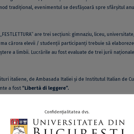
 mod tradițional, evenimentul se desfășoară spre sfârșitul anu
 „FESTLETTURA” are trei secțiuni: gimnaziu, liceu, universitate
a cărora elevii / studenții participanți trebuie să elaboreze
tere a limbii. Lucrările au fost evaluate de trei jurii național
uri italiene, de Ambasada Italiei și de Institutul Italian de Cu
ente a fost
“Libertà di leggere”.
a constat într-o bursă la cursurile de vară la Universitatea pen
Confidențialitatea dvs.
 – în vouchere valorice care pot fi cheltuite în oricare dintre