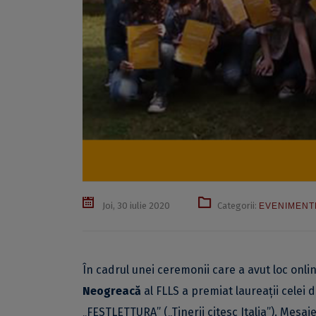
Joi, 30 iulie 2020
Categorii:
EVENIMENT
În cadrul unei ceremonii care a avut loc onli
Neogreacă
al FLLS a premiat laureații celei d
„FESTLETTURA” („Tinerii citesc Italia”). Mesaje