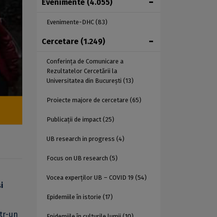
Evenimente
(4.055)
Evenimente-DHC
(83)
Cercetare
(1.249)
Conferința de Comunicare a
Rezultatelor Cercetării la
Universitatea din București
(13)
Proiecte majore de cercetare
(65)
Publicații de impact
(25)
UB research in progress
(4)
Focus on UB research
(5)
Vocea experților UB – COVID 19
(54)
i
Epidemiile în istorie
(17)
ntr-un
Epidemiile în culturile lumii
(10)