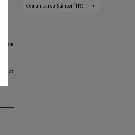
Comunicarea Ştiinţei
(113)
nd
a
i anume
e.
RA” pot