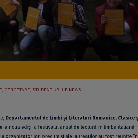
E
,
CERCETARE
,
STUDENT UB
,
UB NEWS
ne,
Departamentul de Limbi şi Literaturi Romanice, Clasice ș
e-a noua ediții a festivalul anual de lectură în limba italiană
le organizatorilor, precum și ale laureaților au fost reunite î