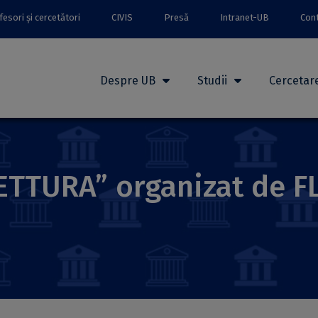
esori și cercetători
CIVIS
Presă
Intranet-UB
Con
Despre UB
Studii
Cercetar
LETTURA” organizat de F