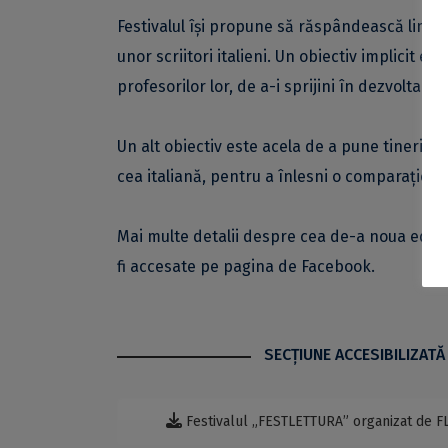
Festivalul își propune să răspândească limba 
unor scriitori italieni. Un obiectiv implicit es
profesorilor lor, de a-i sprijini în dezvoltarea
Un alt obiectiv este acela de a pune tinerii rom
cea italiană, pentru a înlesni o comparație și
Mai multe detalii despre cea de-a noua ediție
fi accesate pe
pagina de Facebook
.
SECŢIUNE ACCESIBILIZATĂ
Festivalul „FESTLETTURA” organizat de FL