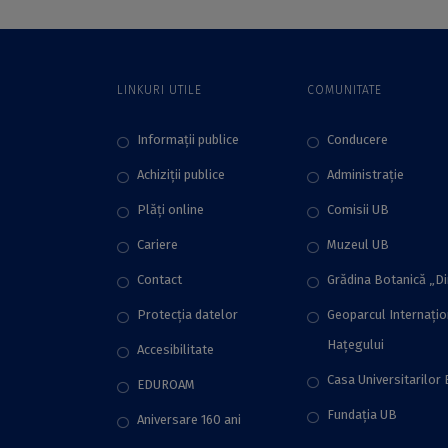
Psihologilor
Americani
LINKURI UTILE
COMUNITATE
Informații publice
Conducere
Achiziții publice
Administraţie
Plăţi online
Comisii UB
Cariere
Muzeul UB
Contact
Grădina Botanică „D
Protecţia datelor
Geoparcul Internați
Hațegului
Accesibilitate
Casa Universitarilor 
EDUROAM
Fundaţia UB
Aniversare 160 ani