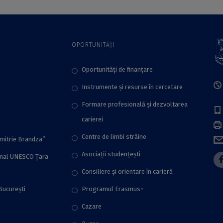
UNESCO Țara
Hațegului
OPORTUNITĂȚI
Oportunități de finanțare
Instrumente și resurse în cercetare
Formare profesională și dezvoltarea
carierei
Centre de limbi străine
imitrie Brandza”
Asociații studențești
onal UNESCO Țara
Consiliere şi orientare în carieră
București
Programul Erasmus+
Cazare