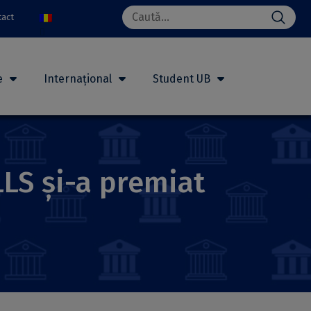
Search
tact
for:
e
Internațional
Student UB
LLS și-a premiat