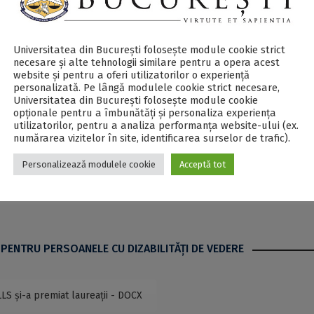
și cultura italiană în România prin lectura de cărți aparținâ
te acela de a educa tinerii în spiritul lecturii și, sub îndrumare
Universitatea din București folosește module cookie strict
 judecății critice și a capacității de interpretare.
necesare și alte tehnologii similare pentru a opera acest
website și pentru a oferi utilizatorilor o experiență
personalizată. Pe lângă modulele cookie strict necesare,
Universitatea din București folosește module cookie
âni în fața unei alte realități sociale, politice și culturale, ș
opționale pentru a îmbunătăți și personaliza experiența
 o plasare corectă a lor înșiși în noua societate a Europei Unit
utilizatorilor, pentru a analiza performanța website-ului (ex.
numărarea vizitelor în site, identificarea surselor de trafic).
Personalizează modulele cookie
Acceptă tot
 a festivalului anual de lectură în limba italiană „FESTLETTU
 PENTRU PERSOANELE CU DIZABILITĂŢI DE VEDERE
LS și-a premiat laureații - DOCX