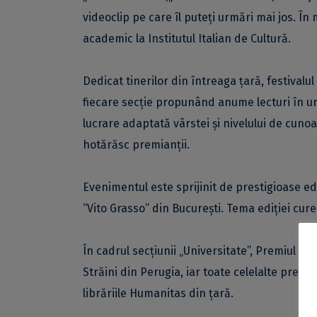
videoclip pe care îl puteți urmări mai jos. În
academic la Institutul Italian de Cultură.
Dedicat tinerilor din întreaga țară, festivalul
fiecare secție propunând anume lecturi în urm
lucrare adaptată vârstei și nivelului de cunoaș
hotărăsc premianții.
Evenimentul este sprijinit de prestigioase edit
“Vito Grasso” din București. Tema ediției cur
În cadrul secțiunii „Universitate”, Premiul I 
Străini din Perugia, iar toate celelalte premii
librăriile Humanitas din țară.