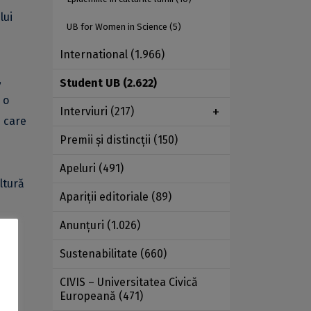
lui
UB for Women in Science
(5)
International
(1.966)
,
Student UB
(2.622)
 o
Interviuri
(217)
e care
Premii şi distincţii
(150)
Apeluri
(491)
ltură
Apariţii editoriale
(89)
Anunţuri
(1.026)
tru
Sustenabilitate
(660)
CIVIS – Universitatea Civică
Europeană
(471)