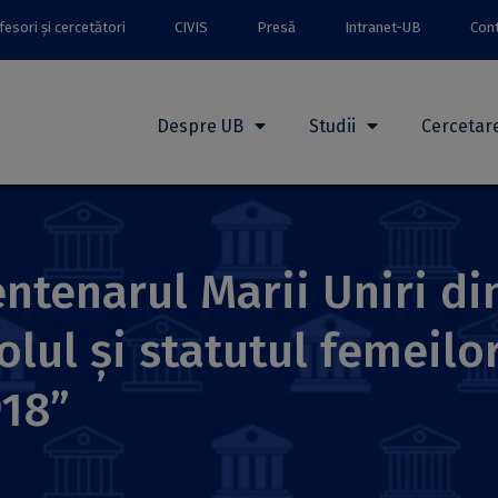
esori și cercetători
CIVIS
Presă
Intranet-UB
Con
Despre UB
Studii
Cercetar
ntenarul Marii Uniri di
olul și statutul femeilo
918”