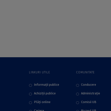
statutul femeilor în
seria evenimentelor
societatea
dedicate
românească la
Centenarului Marii
1918” la
Uniri de la 1918 cu
Universitatea din
masa rotundă
București
„România Centenar:
Identități și crize,
națiunea și științele
ei”
LINKURI UTILE
COMUNITATE
Informații publice
Conducere
Achiziții publice
Administraţie
Plăţi online
Comisii UB
Cariere
Muzeul UB