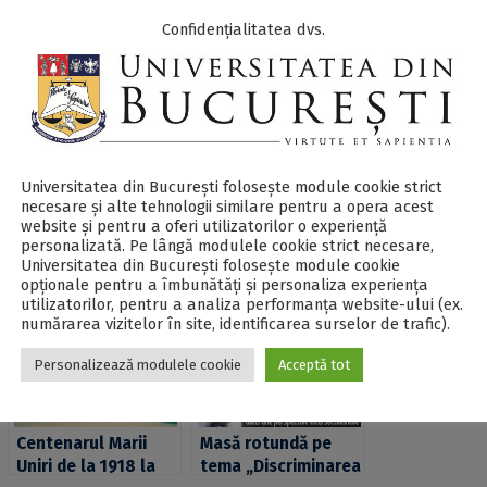
Confidențialitatea dvs.
←
Universitatea din București folosește module cookie strict
necesare și alte tehnologii similare pentru a opera acest
website și pentru a oferi utilizatorilor o experiență
personalizată. Pe lângă modulele cookie strict necesare,
Universitatea din București folosește module cookie
opționale pentru a îmbunătăți și personaliza experiența
utilizatorilor, pentru a analiza performanța website-ului (ex.
numărarea vizitelor în site, identificarea surselor de trafic).
Personalizează modulele cookie
Acceptă tot
Centenarul Marii
Masă rotundă pe
Uniri de la 1918 la
tema „Discriminarea