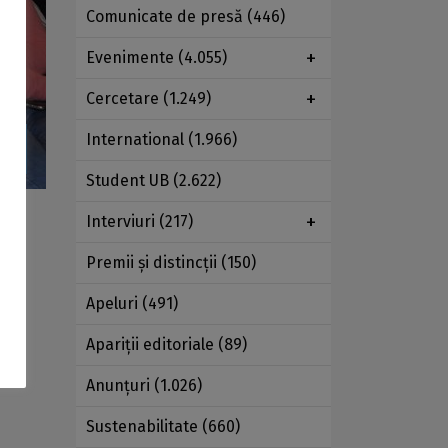
Comunicate de presă
(446)
Evenimente
(4.055)
Cercetare
(1.249)
International
(1.966)
→
Student UB
(2.622)
Interviuri
(217)
Premii şi distincţii
(150)
Apeluri
(491)
Apariţii editoriale
(89)
Anunţuri
(1.026)
Sustenabilitate
(660)