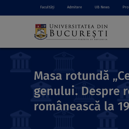
Facultăți
Admitere
UB News
Prof
Masa rotundă „Ce
genului. Despre r
românească la 1