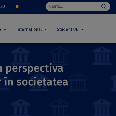
Search
tact
for:
e
Internațional
Student UB
n perspectiva
r în societatea