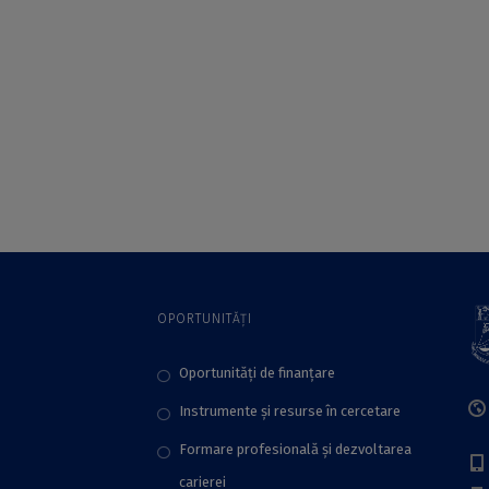
Facultatea de
sistemică în
Chimie a UB
România. Drepturile
femeilor din
perspectivă
intersecțională”, la
Lectoratul de
franceză al UB
OPORTUNITĂȚI
Oportunități de finanțare
Instrumente și resurse în cercetare
Formare profesională și dezvoltarea
carierei