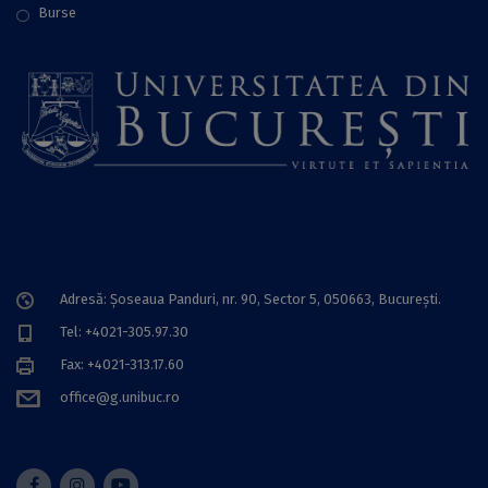
Burse
Adresă: Șoseaua Panduri, nr. 90, Sector 5, 050663, Bucureşti.
Tel: +4021-305.97.30
Fax: +4021-313.17.60
office@g.unibuc.ro