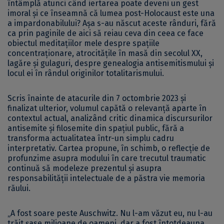
întâmplă atunci când iertarea poate deveni un gest
imoral și ce înseamnă că lumea post-Holocaust este una
a impardonabilului? Așa s-au născut aceste rânduri, fără
ca prin paginile de aici să reiau ceva din ceea ce face
obiectul meditațiilor mele despre spațiile
concentraționare, atrocitățile în masă din secolul XX,
lagăre și gulaguri, despre genealogia antisemitismului și
locul ei în rândul originilor totalitarismului.
Scris înainte de atacurile din 7 octombrie 2023 și
finalizat ulterior, volumul capătă o relevanță aparte în
contextul actual, analizând critic dinamica discursurilor
antisemite și filosemite din spațiul public, fără a
transforma actualitatea într-un simplu cadru
interpretativ. Cartea propune, în schimb, o reflecție de
profunzime asupra modului în care trecutul traumatic
continuă să modeleze prezentul și asupra
responsabilității intelectuale de a păstra vie memoria
răului.
„A fost soare peste Auschwitz. Nu l-am văzut eu, nu l-au
trăit șase milioane de oameni, dar a fost întotdeauna