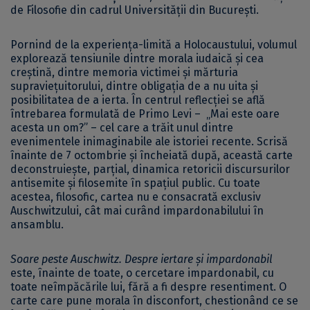
de Filosofie din cadrul Universității din București.
Pornind de la experiența-limită a Holocaustului, volumul
explorează tensiunile dintre morala iudaică și cea
creștină, dintre memoria victimei și mărturia
supraviețuitorului, dintre obligația de a nu uita și
posibilitatea de a ierta. În centrul reflecției se află
întrebarea formulată de Primo Levi – „Mai este oare
acesta un om?” – cel care a trăit unul dintre
evenimentele inimaginabile ale istoriei recente. Scrisă
înainte de 7 octombrie și încheiată după, această carte
deconstruiește, parțial, dinamica retoricii discursurilor
antisemite și filosemite în spațiul public. Cu toate
acestea, filosofic, cartea nu e consacrată exclusiv
Auschwitzului, cât mai curând impardonabilului în
ansamblu.
Soare peste Auschwitz.
Despre iertare și impardonabil
este, înainte de toate, o cercetare impardonabil, cu
toate neîmpăcările lui, fără a fi despre resentiment. O
carte care pune morala în disconfort, chestionând ce se