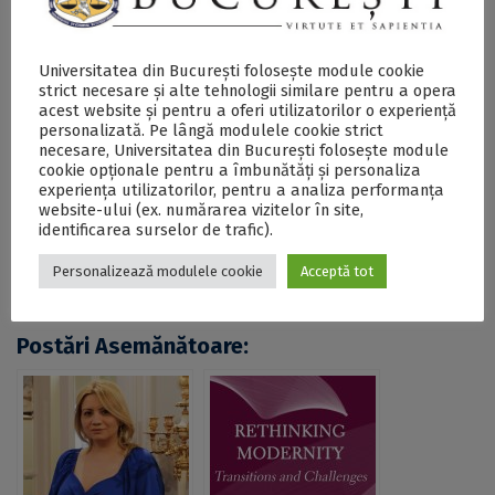
relației dintre artă, memorie și biopolitică în perioada
post-Holocaust.
Universitatea din București folosește module cookie
Activitatea sa de cercetare este recunoscută pe plan
strict necesare și alte tehnologii similare pentru a opera
internațional prin volume publicate la edituri de
acest website și pentru a oferi utilizatorilor o experiență
prestigiu precum De Gruyter, Routledge, Edinburgh
personalizată. Pe lângă modulele cookie strict
University Press și SUNY Press, consacrate esteticii,
necesare, Universitatea din București folosește module
filosofiei culturii, biopoliticii și modernității europene.
cookie opționale pentru a îmbunătăți și personaliza
Pentru activitatea didactică a primit de două ori
experiența utilizatorilor, pentru a analiza performanța
distincția Profesor Bologna, în 2018 și în 2021.
website-ului (ex. numărarea vizitelor în site,
identificarea surselor de trafic).
Volumul este disponibil la Editura Tracus Arte,
aici
.
Personalizează modulele cookie
Acceptă tot
Postări Asemănătoare: