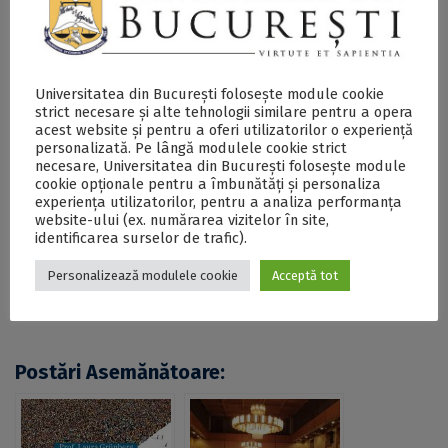
dezvoltare continuă.
Mai multe informații despre proiectul
T-SHIRT
pot fi
accesate
aici - PDF
și
aici - PDF
.
Universitatea din București folosește module cookie
strict necesare și alte tehnologii similare pentru a opera
acest website și pentru a oferi utilizatorilor o experiență
personalizată. Pe lângă modulele cookie strict
SECŢIUNE ACCESIBILIZATĂ PENTRU
necesare, Universitatea din București folosește module
PERSOANELE CU DIZABILITĂŢI DE VEDERE
cookie opționale pentru a îmbunătăți și personaliza
experiența utilizatorilor, pentru a analiza performanța
website-ului (ex. numărarea vizitelor în site,
identificarea surselor de trafic).
Proiectul T-SHIRT despre egalitatea de gen în școli
a ajuns la final. O platformă cu resurse și instrumente
Personalizează modulele cookie
Acceptă tot
durabile ce poate fi accesată gratuit, printre
rezultatele proiectului - DOCX
Postări Asemănătoare: