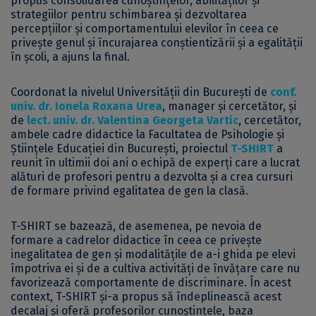
propus consolidarea cunoștințelor, abilităților și
strategiilor pentru schimbarea și dezvoltarea
percepțiilor și comportamentului elevilor în ceea ce
privește genul și încurajarea conștientizării și a egalității
în școli, a ajuns la final.
Coordonat la nivelul Universității din București de
conf.
univ. dr.
Ionela Roxana Urea
, manager și cercetător, și
de
lect. univ. dr.
Valentina Georgeta Vartic
, cercetător,
ambele cadre didactice la Facultatea de Psihologie și
Științele Educației din București, proiectul
T-SHIRT
a
reunit în ultimii doi ani o echipă de experți care a lucrat
alături de profesori pentru a dezvolta și a crea cursuri
de formare privind egalitatea de gen la clasă.
T-SHIRT se bazează, de asemenea, pe nevoia de
formare a cadrelor didactice în ceea ce privește
inegalitatea de gen și modalitățile de a-i ghida pe elevi
împotriva ei și de a cultiva activități de învățare care nu
favorizează comportamente de discriminare. În acest
context, T-SHIRT și-a propus să îndeplinească acest
decalaj și oferă profesorilor cunoștințele, baza