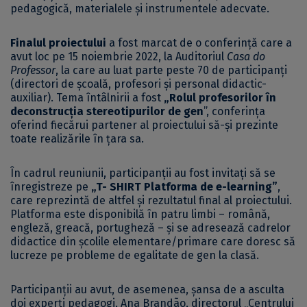
pedagogică, materialele și instrumentele adecvate.
Finalul proiectului
a fost marcat de o conferință care a
avut loc pe 15 noiembrie 2022, la Auditoriul
Casa do
Professor
, la care au luat parte peste 70 de participanți
(directori de școală, profesori și personal didactic-
auxiliar). Tema întâlnirii a fost
„Rolul profesorilor în
deconstrucția stereotipurilor de gen
”, conferința
oferind fiecărui partener al proiectului să-și prezinte
toate realizările în țara sa.
În cadrul reuniunii, participanții au fost invitați să se
înregistreze pe
„T- SHIRT Platforma de e-learning”
,
care reprezintă de altfel și rezultatul final al proiectului.
Platforma este disponibilă în patru limbi – română,
engleză, greacă, portugheză – și se adresează cadrelor
didactice din școlile elementare/primare care doresc să
lucreze pe probleme de egalitate de gen la clasă.
Participanții au avut, de asemenea, șansa de a asculta
doi experți pedagogi, Ana Brandão, directorul „Centrului