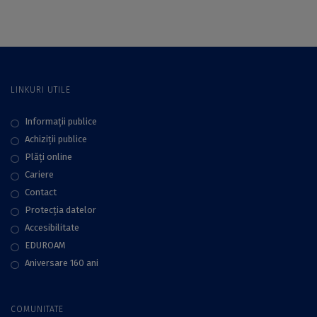
final
LINKURI UTILE
Informații publice
Achiziții publice
Plăţi online
Cariere
Contact
Protecţia datelor
Accesibilitate
EDUROAM
Aniversare 160 ani
COMUNITATE