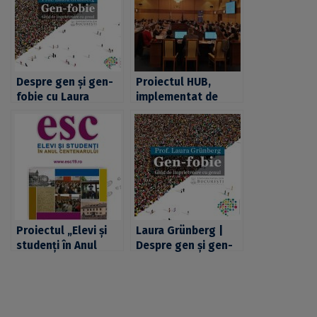
Despre gen și gen-
Proiectul HUB,
fobie cu Laura
implementat de
Grünberg
Facultatea de Drept
a UB, ajuns la final
Proiectul „Elevi și
Laura Grünberg |
studenți în Anul
Despre gen și gen-
Centenarului”,
fobie
dezvoltat în cadrul
Universității din
București, a ajuns la