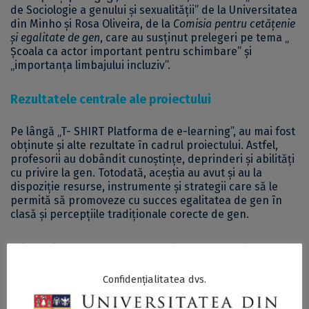
de Sociologie a genului și sexualității” de la Universitatea
din Minho și
Rosa Oliveira, de la
Comisia pentru cetățenie
și egalitate de gen
, care au susținut prelegeri pe
tema „
Școala ca actor important pentru schimbare” și
„importanța limbajului incluziv”.
Rezultatele centrale ale proiectului
Pe lângă
„T- SHIRT Platforma de e-learning”
, au mai fost
obținute și alte rezultate în cadrul proiectului. Astfel,
profesorii au dobândit cunoștințe, deprinderi și abilități
cu privire la gen. Totodată, aceștia au avut și au la
dispoziție resurse, instrumente și strategii care să le
permită să promoveze cu succes egalitatea de gen în
clasă și percepțiile tradiționale corecte de gen.
Prin proiectul
T-SHIRT
, s-a reușit crearea unei abordări
unitare a egalității de gen și conștientizarea acesteia în
mediile educaționale din întreaga Europă. Totodată, în
Confidențialitatea dvs.
cadrul proiectului, s-a creat o bancă de resurse și
instrumente durabile ce pot fi accesate gratuit pentru