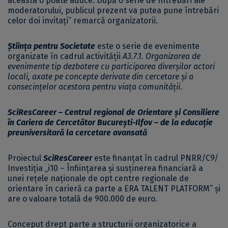
aceasta o poate aduce. După o serie de întrebări ale
moderatorului, publicul prezent va putea pune întrebări
celor doi invitați” remarcă organizatorii.
Știința pentru Societate
este o serie de evenimente
organizate în cadrul activității
A3.7.1. Organizarea de
evenimente tip dezbatere cu participarea diverșilor actori
locali, axate pe concepte derivate din cercetare și a
consecințelor acestora pentru viața comunității
.
SciResCareer – Centrul regional de Orientare și Consiliere
în Cariera de Cercetător București-Ilfov – de la educație
preuniversitară la cercetare avansată
Proiectul
SciResCareer
este finanțat în cadrul PNRR/C9/
Investiția „i10 – Înființarea și susținerea financiară a
unei rețele naționale de opt centre regionale de
orientare în carieră ca parte a ERA TALENT PLATFORM” și
are o valoare totală de 900.000 de euro.
Conceput drept parte a structurii organizatorice a