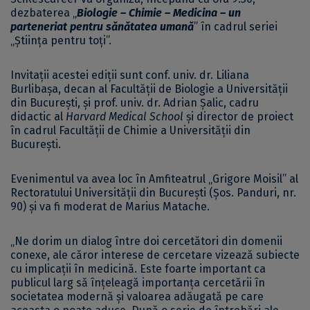
dezbaterea „
Biologie – Chimie – Medicina – un
parteneriat pentru sănătatea umană
” în cadrul seriei
„Știința pentru toți”.
Invitații acestei ediții sunt conf. univ. dr. Liliana
Burlibașa, decan al Facultății de Biologie a Universității
din București, și prof. univ. dr. Adrian Șalic, cadru
didactic al
Harvard Medical School
și director de proiect
în cadrul Facultății de Chimie a Universității din
București.
Evenimentul va avea loc în Amfiteatrul „Grigore Moisil” al
Rectoratului Universității din București (Șos. Panduri, nr.
90) și va fi moderat de Marius Matache.
„Ne dorim un dialog între doi cercetători din domenii
conexe, ale căror interese de cercetare vizează subiecte
cu implicații în medicină. Este foarte important ca
publicul larg să înțeleagă importanța cercetării în
societatea modernă și valoarea adăugată pe care