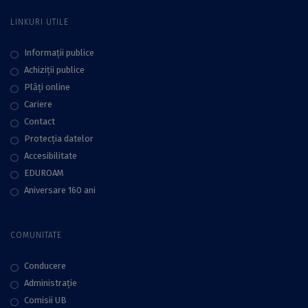
LINKURI UTILE
Informații publice
Achiziții publice
Plăţi online
Cariere
Contact
Protecţia datelor
Accesibilitate
EDUROAM
Aniversare 160 ani
COMUNITATE
Conducere
Administraţie
Comisii UB