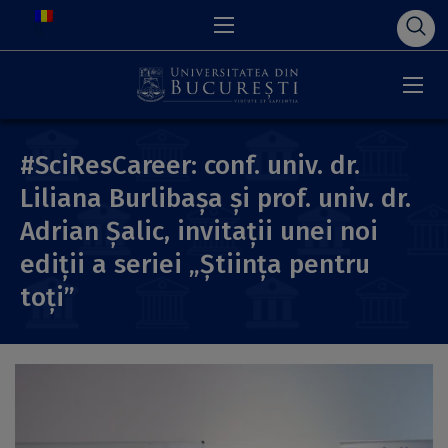
#SciResCareer: conf. univ. dr.
Liliana Burlibașa și prof. univ. dr.
Adrian Șalic, invitații unei noi
ediții a seriei „Știința pentru
toți”