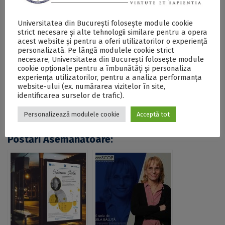
consultate
aici
.
Universitatea din București folosește module cookie
strict necesare și alte tehnologii similare pentru a opera
acest website și pentru a oferi utilizatorilor o experiență
SECŢIUNE ACCESIBILIZATĂ PENTRU
personalizată. Pe lângă modulele cookie strict
PERSOANELE CU DIZABILITĂŢI DE VEDERE
necesare, Universitatea din București folosește module
cookie opționale pentru a îmbunătăți și personaliza
experiența utilizatorilor, pentru a analiza performanța
#SciResCareer: conf. univ. dr. Liliana Burlibașa și
website-ului (ex. numărarea vizitelor în site,
prof. univ. dr. Adrian Șalic, invitații unei noi ediții a
identificarea surselor de trafic).
seriei „Știința pentru toți” - DOCX
Personalizează modulele cookie
Acceptă tot
Postări Asemănătoare: