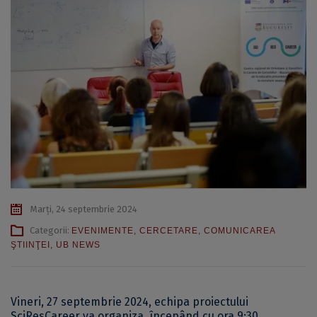
Marți, 24 septembrie 2024
Categorii:
EVENIMENTE
,
CERCETARE
,
COMUNICAREA
ŞTIINŢEI
,
UB NEWS
Vineri, 27 septembrie 2024, echipa proiectului
SciResCareer va organiza, începând cu ora 9:30,