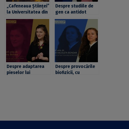
„Cafeneaua Științei”
Despre studiile de
la Universitatea din
gen ca antidot
București: dr. Adrian
pentru intoleranță,
Șalic, cadru didactic
cu profesoara
și cercetător la
Ionela Băluță,
Harvard Medical
invitata unei noi
School, invitatul
ediții a seriei
unei noi ediții
„microSCOP:
cercetător UB la
microfon”
Despre adaptarea
Despre provocările
pieselor lui
biofizicii, cu
Shakespeare la
cercetătoarea și
mediul muzicii, cu
profesoara Ana-
cercetătoarea și
Nicoleta Bondar,
soprana Alina
invitata unei noi
Bottez, invitata
ediții a seriei
unei noi ediții a
„microSCOP:
seriei „microSCOP:
cercetător UB la
cercetător UB la
microfon”
microfon”