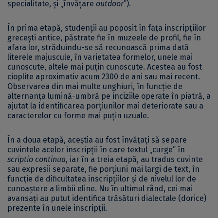
specialitate, și „învățare
outdoor
”).
În prima etapă, studenții au poposit în fața inscripțiilor
grecești antice, păstrate fie în muzeele de profil, fie în
afara lor, străduindu-se să recunoască prima dată
literele majuscule, în varietatea formelor, unele mai
cunoscute, altele mai puțin cunoscute. Acestea au fost
cioplite aproximativ acum 2300 de ani sau mai recent.
Observarea din mai multe unghiuri, în funcție de
alternanța lumină-umbră pe inciziile operate în piatră, a
ajutat la identificarea porțiunilor mai deteriorate sau a
caracterelor cu forme mai puțin uzuale.
În a doua etapă, aceștia au fost învățați să separe
cuvintele acelor inscripții în care textul „curge” în
scriptio continua
, iar în a treia etapă, au tradus cuvinte
sau expresii separate, fie porțiuni mai largi de text, în
funcție de dificultatea inscripțiilor și de nivelul lor de
cunoaștere a limbii eline. Nu în ultimul rând, cei mai
avansați au putut identifica trăsături dialectale (dorice)
prezente în unele inscripții.