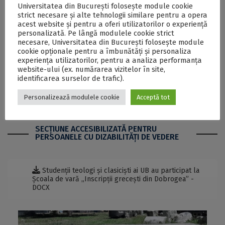
Universitatea din București folosește module cookie
strict necesare și alte tehnologii similare pentru a opera
Ca acest proiect să fie implementat, în luna septembrie
acest website și pentru a oferi utilizatorilor o experiență
a anului 2022, cadrele didactice ale UB au fost invitate să
personalizată. Pe lângă modulele cookie strict
depună proiecte de dezvoltare a unor pedagogii
necesare, Universitatea din București folosește module
inovative, în cadrul programului CNFIS-FDI-2021-0456
cookie opționale pentru a îmbunătăți și personaliza
,,Convergențe esențiale în formarea etică, profesională
experiența utilizatorilor, pentru a analiza performanța
și a inovației didactice”, aflat sub coordonarea prof. univ.
website-ului (ex. numărarea vizitelor în site,
dr. Laura Comănescu, prorector UB responsabil de
identificarea surselor de trafic).
Programe de studii și Practica studenților.
Personalizează modulele cookie
Acceptă tot
SECŢIUNE ACCESIBILIZATĂ PENTRU
PERSOANELE CU DIZABILITĂŢI DE VEDERE
Studenții teologi și clasiciști ai UB au participat la
Școala de vară „Inscripții grecești din Dobrogea” -
DOCX