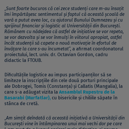
„
Sunt foarte bucuros că cei zece studenți care m-au însoțit
îmi împărtășesc sentimentul și faptul că această școală de
vară a putut avea loc, cu ajutorul Bunului Dumnezeu și cu
sprijinul financiar și logistic al Universității din București.
Rămânem cu nădejdea că astfel de inițiative se vor repeta,
se vor dezvolta și se vor înmulți în viitorul apropiat, astfel
încât studenții să capete o nouă motivație în efortul de
învățare la care s-au încumetat
”, a afirmat coordonatorul
proiectului, lect. univ. dr. Octavian Gordon, cadru
didactic la FTOUB.
Dificultățile logistice au impus participanților să se
limiteze la inscripțiile din cele două porturi principale
ale Dobrogei, Tomis (Constanța) și Callatis (Mangalia), la
care s-a adăugat vizita la
Ansamblul Rupestru de la
Basarabi (Murfatlar)
,
cu bisericile și chiliile săpate în
stânca de cretă.
„
Am simțit deîndată că această inițiativă a Universității din
București vine în întâmpinarea unui mai vechi dor pe care