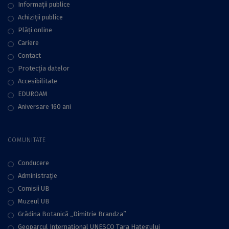
Informații publice
Achiziții publice
Plăţi online
Cariere
Contact
Protecţia datelor
Accesibilitate
EDUROAM
Aniversare 160 ani
COMUNITATE
Conducere
Administraţie
Comisii UB
Muzeul UB
Grădina Botanică „Dimitrie Brandza”
Geoparcul Internațional UNESCO Țara Hațegului