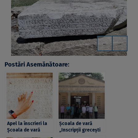
←
→
Postări Asemănătoare:
Apel la înscrieri la
Școala de vară
Școala de vară
„Inscripții grecești
„Inscripții grecești
din Dobrogea” va