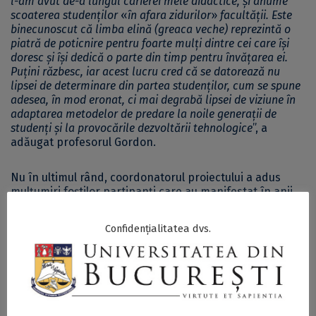
l-am avut de-a lungul carierei mele didactice, și anume
scoaterea studenților
«
în afara zidurilor
»
facultății.
Este
binecunoscut că limba elină (greaca veche) reprezintă o
piatră de poticnire pentru foarte mulți dintre cei care își
doresc și își dedică o parte din timp pentru învățarea ei.
Puțini răzbesc, iar acest lucru cred că se datorează nu
lipsei de determinare din partea studenților, cum se spune
adesea, în mod eronat, ci mai degrabă lipsei de viziune în
adaptarea metodelor de predare la noile generații de
studenți și la provocările dezvoltării tehnologice
”, a
adăugat profesorul Gordon.
Nu în ultimul rând, coordonatorul proiectului a adus
mulțumiri foștilor partipanți care au manifestat în anii
anteriori un interes special pentru limba elină în afara
obligațiilor academice, de exemplu, prin participarea la
Confidențialitatea dvs.
Tabăra de Limba Elină de la Mănăstirea Oașa din județul
Alba. În acest sens, profesorul Gordon i-a menționat
atât pe cei de la FTOUB – Antoanela Cernătescu, Valentin
Cocan, Justina Condoiu, Bogdan Fișcuci, Theodor Marin,
Anca Ionescu și Andrei Stan, cât și pe cei de la FLLS –
Dragoș Grușea, Elena Rusei și Victor Zamfir.