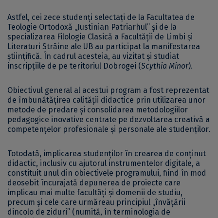
Astfel, cei zece studenți selectați de la Facultatea de
Teologie Ortodoxă „Justinian Patriarhul” și de la
specializarea Filologie Clasică a Facultății de Limbi și
Literaturi Străine ale UB au participat la manifestarea
științifică. În cadrul acesteia, au vizitat și studiat
inscripțiile de pe teritoriul Dobrogei (
Scythia Minor
).
Obiectivul general al acestui program a fost reprezentat
de îmbunătățirea calității didactice prin utilizarea unor
metode de predare și consolidarea metodologiilor
pedagogice inovative centrate pe dezvoltarea creativă a
competențelor profesionale și personale ale studenților.
Totodată, implicarea studenților în crearea de conținut
didactic, inclusiv cu ajutorul instrumentelor digitale, a
constituit unul din obiectivele programului, fiind în mod
deosebit încurajată depunerea de proiecte care
implicau mai multe facultăți și domenii de studiu,
precum și cele care urmăreau principiul „învățării
dincolo de ziduri” (numită, în terminologia de