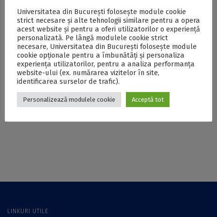
proiectului
lansarea selecției
Universitatea din București folosește module cookie
„Ecosistem digital
pentru mobilități de
strict necesare și alte tehnologii similare pentru a opera
acest website și pentru a oferi utilizatorilor o experiență
pentru învățare
studiu în cadrul
personalizată. Pe lângă modulele cookie strict
sustenabilă la
proiectului SEE,
necesare, Universitatea din București folosește module
Universitatea din
pentru NTNU din
cookie opționale pentru a îmbunătăți și personaliza
București – EDIS-
Norvegia
experiența utilizatorilor, pentru a analiza performanța
UB”
website-ului (ex. numărarea vizitelor în site,
identificarea surselor de trafic).
Universitatea din
Centrul de Învățare
Personalizează modulele cookie
Acceptă tot
București anunță
al UB (CI) anunță
lansarea unei noi
lansarea unei noi
selecții pentru
oferte de
mobilități de studiu
workshop-uri
în cadrul proiectului
pentru studenții de
SEE, pentru NTNU
anul I ai Universității
din Norvegia
din București
LINKURI UTILE