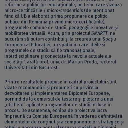
reforme a politicilor educaționale, pe teme care vizează
micro-certificările /
micro-credentials
(de menționat
fiind că UB a elaborat prima propunere de politici
publice din România privind micro-certificările),
programele comune de studii, pedagogiile inovative și
mobilitatea virtuală. Acum, prin proiectul
SMARTT
, ne
bucurăm să putem contribui și la crearea unui Spațiu
European al Educației, un spațiu în care ideile și
programele de studiu să fie transnaționale,
interdisciplinare și conectate la nevoile actuale ale
societății”, arată prof. univ. dr. Marian Preda, rectorul
Universității din București.
Printre rezultatele propuse în cadrul proiectului sunt
vizate recomandări și propuneri cu privire la
dezvoltarea și implementarea Diplomei Europene,
pornind de la demersul de testare și pilotare a unei
„etichete” aplicate programelor de studii incluse în
proces. De asemenea, echipa de proiect va lucra
împreună cu Comisia Europeană în vederea definitivării
elementelor de conținut și a componentelor strategice și
tehnice necesare pentru lansarea oficială a Diplomei