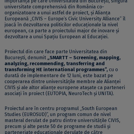
importanța pe care Universitatea din București, singura
universitate comprehensivă din România co-
organizatoare a unui astfel de proiect, și Alianța
Europeană „CIVIS – Europe’s Civic University Alliance” îl
joacă în dezvoltarea politicilor educaționale la nivel
european, ca parte a proiectului major de inovare și
dezvoltare a unui Spațiu European al Educației.
Proiectul din care face parte Universitatea din
București, denumit
„SMARTT – Screening, mapping,
analyzing, recommending, transferring and
transforming HE international programmes”,
cu o
durată de implementare de 12 luni, este bazat pe
cooperarea dintre universitățile membre ale Alianței
CIVIS și ale altor alianțe europene atașate ca parteneri
asociați în proiect (EUTOPIA, NeuroTech și UNITA).
Proiectul are în centru programul „South European
Studies (EUROSUD)”, un program comun de nivel
masteral derulat de patru dintre universitățile CIVIS,
precum și alte peste 50 de programe de studii și
parteneriate educaționale derulate de către