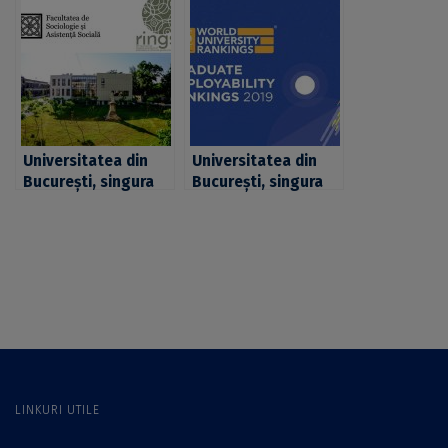
comprehensivă din
românească în
România implicată
clasamentul
în definirea
angajabilității – QS
viitoarelor Diplome
Graduate
Europene
Employability 2019
Universitatea din
Universitatea din
București, singura
București, singura
universitate
universitate
românească
românească în
membră în asociația
clasamentul
internațională
angajabilității – QS
”RINGS”
Graduate
Employability 2019
LINKURI UTILE