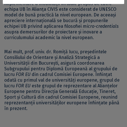
implementare a mobilității virtuale propus de către
echipa UB în Alianța CIVIS este considerat de UNESCO
model de bună practică la nivel european. De aceeași
apreciere internațională se bucură și propunerile
echipei UB privind aplicarea filosofiei
micro-credentials
asupra demersurilor de proiectare și inovare a
curriculumului academic la nivel european.
Mai mult, prof. univ. dr. Romiță Iucu, președintele
Consiliului de Orientare și Analiză Strategică a
Universității din București, asigură coordonarea
Subgrupului pentru Diplomă Europeană al grupului de
lucru
FOR EU
din cadrul Comisiei Europene. Înființat
odată cu primul val de universități europene, grupul de
lucru
FOR EU
este grupul de reprezentare al Alianțelor
Europene pentru Direcția Generală Educație, Tineret,
Sport și Cultură din cadrul Comisiei Europene, reunind
reprezentanții universităților europene înființate până
în prezent.