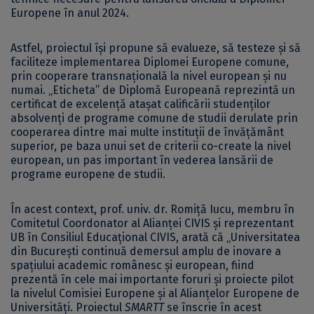
Europene în anul 2024.
Astfel, proiectul își propune să evalueze, să testeze și să
faciliteze implementarea Diplomei Europene comune,
prin cooperare transnațională la nivel european și nu
numai. „Eticheta” de Diplomă Europeană reprezintă un
certificat de excelență atașat calificării studenților
absolvenți de programe comune de studii derulate prin
cooperarea dintre mai multe instituții de învățământ
superior, pe baza unui set de criterii co-create la nivel
european, un pas important în vederea lansării de
programe europene de studii.
În acest context, prof. univ. dr. Romiță Iucu, membru în
Comitetul Coordonator al Alianței CIVIS și reprezentant
UB în Consiliul Educațional CIVIS, arată că „Universitatea
din București continuă demersul amplu de inovare a
spațiului academic românesc și european, fiind
prezentă în cele mai importante foruri și proiecte pilot
la nivelul Comisiei Europene și al Alianțelor Europene de
Universități. Proiectul
SMARTT
se înscrie în acest