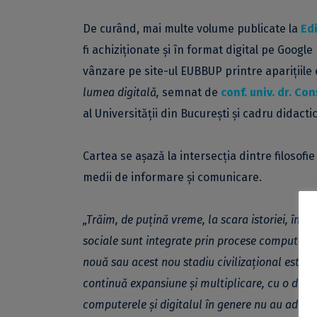
De curând, mai multe volume publicate la
Edi
fi achiziționate și în format digital pe Google
vânzare pe site-ul EUBBUP printre aparițiile
lumea digitală,
semnat de
conf. univ. dr. Co
al Universității din București și cadru didactic 
Cartea se așază la intersecția dintre filosofie 
medii de informare și comunicare.
„Trăim, de puțină vreme, la scara istoriei, într-o
sociale sunt integrate prin procese computațio
nouă sau acest nou stadiu civilizațional este un
continuă expansiune și multiplicare, cu o dina
computerele și digitalul în genere nu au adus o