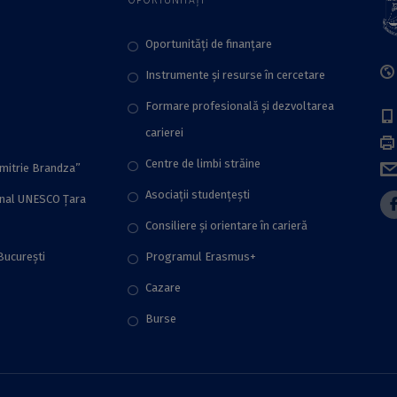
Oportunități de finanțare
Instrumente și resurse în cercetare
Formare profesională și dezvoltarea
carierei
Centre de limbi străine
imitrie Brandza”
Asociații studențești
onal UNESCO Țara
Consiliere şi orientare în carieră
București
Programul Erasmus+
Cazare
Burse