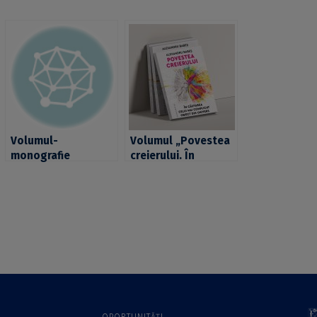
Volumul-
Volumul „Povestea
monografie
creierului. În
”Adapting Tests in
căutarea celui mai
Linguistic and
complicat obiect din
Cultural Situations”,
univers”, semnat de
semnat de prof.
prof. univ. dr.
univ. dr. Dragoș
Alexandru Babeș, a
Iliescu, publicat la
fost publicat la
Cambridge
Editura Humanitas
University Press
OPORTUNITĂȚI