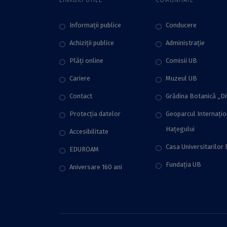
Routledge
Informații publice
Conducere
Achiziții publice
Administraţie
Plăţi online
Comisii UB
Cariere
Muzeul UB
Contact
Grădina Botanică „D
Protecţia datelor
Geoparcul Internați
Hațegului
Accesibilitate
Casa Universitarilor 
EDUROAM
Fundaţia UB
Aniversare 160 ani