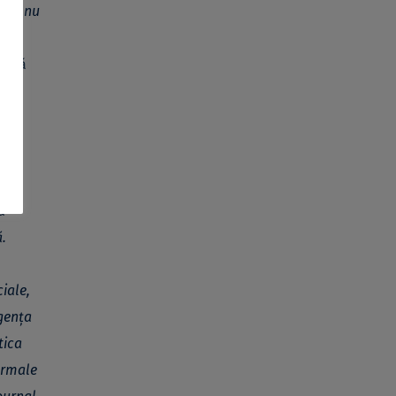
rane nu
 o
mică
a
.
ciale,
igența
tica
formale