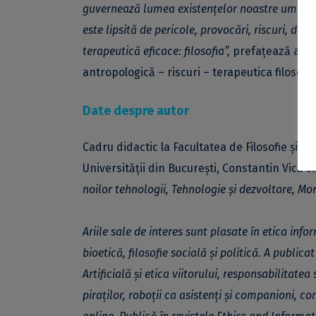
guvernează lumea existențelor noastre umane,
este lipsită de pericole, provocări, riscuri, d
terapeutică eficace: filosofia”,
prefațează autor
antropologică – riscuri – terapeutica filosofie
Date despre autor
Cadru didactic la Facultatea de Filosofie și c
Universității din București, Constantin Vică s
noilor tehnologii, Tehnologie și dezvoltare, Mo
Ariile sale de interes sunt plasate în etica infor
bioetică, filosofie socială și politică. A public
Artificială și etica viitorului, responsabilitate
piraților, roboții ca asistenți și companioni, co