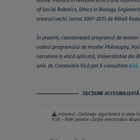
online. Publică în revistele
Ethics and Informat
of Social Robotics, Ethics in Biology, Engineer
vremuri vechi. Jurnal 2007–2013 de Mihail Radu
În prezent, coordonează
programul de master în
cadrul
programului de master Philosophy, Poli
cercetare în etică aplicată, Universitatea din B
univ. dr. Constantin Vică pot fi consultate
aici
.
SECŢIUNE ACCESIBILIZATĂ
Volumul „Civilizație algoritmică și viața î
EUB – BUP, printre cărțile electronice disp