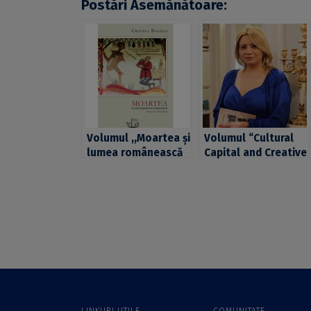
Postări Asemănătoare:
Volumul ,,Moartea şi
Volumul “Cultural
lumea românească
Capital and Creative
premodernă.
Communication.
Discursuri
(Anti-)Modern and
întretăiate”, semnat
(Non-)Eurocentric
de conf. univ. dr.
Perspectives”,
Cristina Bogdan,
semnat de lect.
nominalizat la
univ. dr. Oana
Premiile revistei
Șerban de la
Observator cultural
Facultatea de
2017
Filosofie a UB,
publicat la
LINKURI UTILE
COMUNITATE