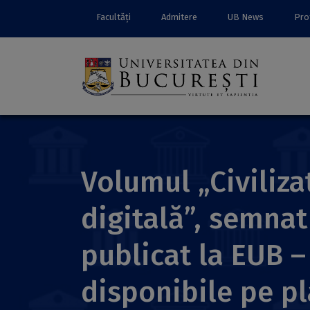
Facultăți
Admitere
UB News
Prof
Volumul „Civiliza
digitală”, semnat 
publicat la EUB –
disponibile pe p