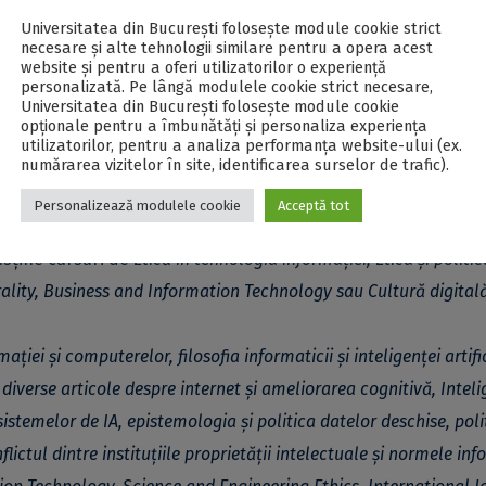
 este una universală. Dar această lume a existenței contempo
Universitatea din București folosește module cookie strict
ezordine sau antagonisme. Iar pentru acestea există dintotdeauna
necesare și alte tehnologii similare pentru a opera acest
website și pentru a oferi utilizatorilor o experiență
ul, accentuând relațiile dintre proces computațional – dina
personalizată. Pe lângă modulele cookie strict necesare,
Universitatea din București folosește module cookie
i.
opționale pentru a îmbunătăți și personaliza experiența
utilizatorilor, pentru a analiza performanța website-ului (ex.
numărarea vizitelor în site, identificarea surselor de trafic).
Personalizează modulele cookie
Acceptă tot
ercetător la Centrul de Cercetare în Etică Aplicată din cadrul
usține cursuri de
Etică în tehnologia informației, Etica și politic
rality, Business and Information Technology sau Cultură digitală
mației și computerelor, filosofia informaticii și inteligenței artifi
at diverse articole despre internet și ameliorarea cognitivă, Intel
a sistemelor de IA, epistemologia și politica datelor deschise, poli
nflictul dintre instituțiile proprietății intelectuale și normele in