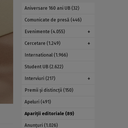
Aniversare 160 ani UB
(32)
Comunicate de presă
(446)
Evenimente
(4.055)
Cercetare
(1.249)
International
(1.966)
Student UB
(2.622)
Interviuri
(217)
Premii şi distincţii
(150)
Apeluri
(491)
Apariţii editoriale
(89)
Anunţuri
(1.026)