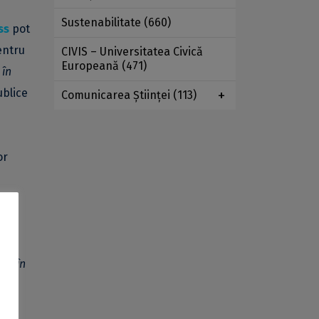
Sustenabilitate
(660)
ss
pot
pentru
CIVIS – Universitatea Civică
Europeană
(471)
 în
ublice
Comunicarea Ştiinţei
(113)
or
e și
ume
ci, în
e se