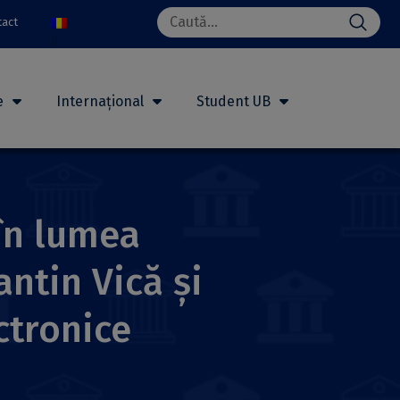
Search
tact
for:
e
Internațional
Student UB
 în lumea
antin Vică și
ctronice