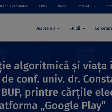
esori și cercetători
CIVIS
Presă
Intranet-UB
Con
Despre UB
Studii
Cercetar
ție algoritmică și viața
de conf. univ. dr. Const
 BUP, printre cărțile ele
latforma „Google Play”