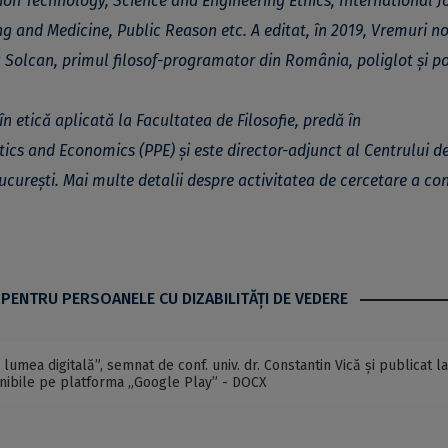
ion Technology, Science and Engineering Ethics, International J
ing and Medicine, Public Reason etc.
A editat, în 2019, Vremuri no
 Solcan, primul filosof-programator din România, poliglot și p
 etică aplicată la Facultatea de Filosofie
, predă în
tics and Economics (PPE)
și este director-adjunct al
Centrului d
ucurești
. Mai multe detalii despre activitatea de cercetare a con
 PENTRU PERSOANELE CU DIZABILITĂŢI DE VEDERE
n lumea digitală”, semnat de conf. univ. dr. Constantin Vică și publicat la
onibile pe platforma „Google Play” - DOCX