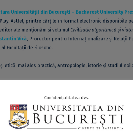
tura Universității din București – Bucharest University Pre
 Play. Astfel, printre cărțile în format electronic disponibile 
 editoriale menționăm și volumul
Civilizație algoritmică și viața
nstantin Vică
, Prorector pentru Internaționalizare și Relații P
al Facultății de Filosofie.
și etică, mai ales practică, antropologie, istorie și studiul noil
 civilizație algoritmică digitală, în care procesele vieții biologic
Confidențialitatea dvs.
nale, într-un ocean ambiental de date și informație. Această l
 cadru de superveniență pentru o diversitate de culturi și practi
mică antropologică uimitoare. Contrar a ceea ce s-a crezut,
 unificare și nivelare, chiar dacă acțiunea algoritmică, prin car