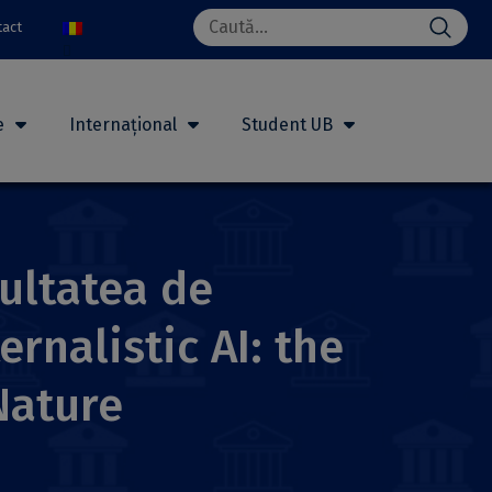
Search
tact
for:
e
Internațional
Student UB
cultatea de
ernalistic AI: the
Nature