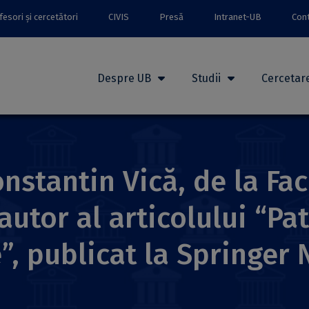
esori și cercetători
CIVIS
Presă
Intranet-UB
Con
Despre UB
Studii
Cercetar
nstantin Vică, de la Fa
autor al articolului “Pat
”, publicat la Springer 