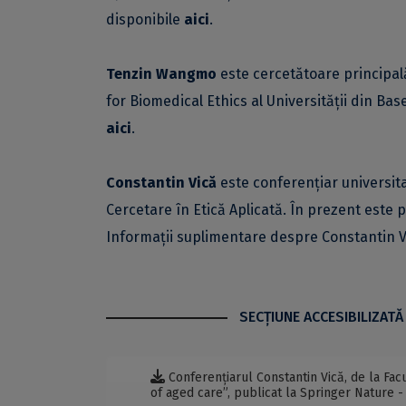
disponibile
aici
.
Tenzin Wangmo
este cercetătoare principal
for Biomedical Ethics al Universității din B
aici
.
Constantin Vică
este conferențiar universita
Cercetare în Etică Aplicată. În prezent este p
Informații suplimentare despre Constantin V
SECŢIUNE ACCESIBILIZATĂ
Conferențiarul Constantin Vică, de la Facul
of aged care”, publicat la Springer Nature 