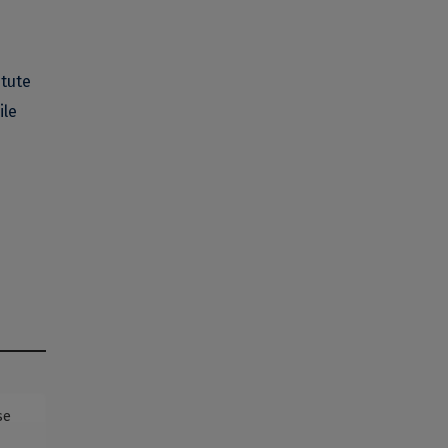
itute
ile
se