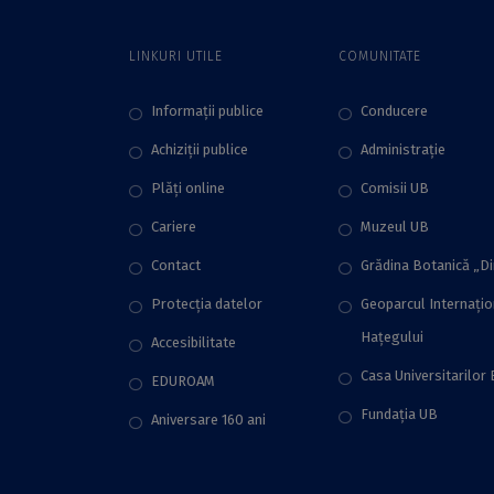
publicat în jurnalul
Play”
„Science China
LINKURI UTILE
COMUNITATE
Earth Sciences”, cea
mai importantă
revistă științifică din
Informații publice
Conducere
China în domeniul
Achiziții publice
Administraţie
Științelor
Pământului
Plăţi online
Comisii UB
Cariere
Muzeul UB
Contact
Grădina Botanică „D
Protecţia datelor
Geoparcul Internați
Hațegului
Accesibilitate
Casa Universitarilor 
EDUROAM
Fundaţia UB
Aniversare 160 ani