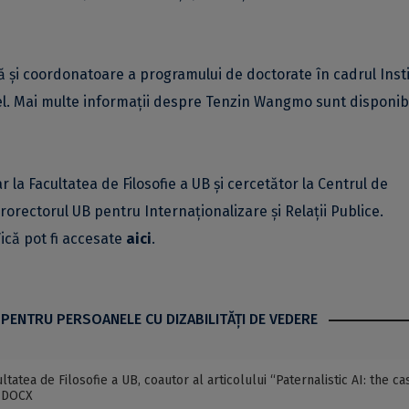
ă și coordonatoare a programului de doctorate în cadrul Inst
asel. Mai multe informații despre Tenzin Wangmo sunt disponib
r la Facultatea de Filosofie a UB și cercetător la Centrul de
rorectorul UB pentru Internaționalizare și Relații Publice.
ică pot fi accesate
aici
.
 PENTRU PERSOANELE CU DIZABILITĂŢI DE VEDERE
tatea de Filosofie a UB, coautor al articolului “Paternalistic AI: the ca
- DOCX