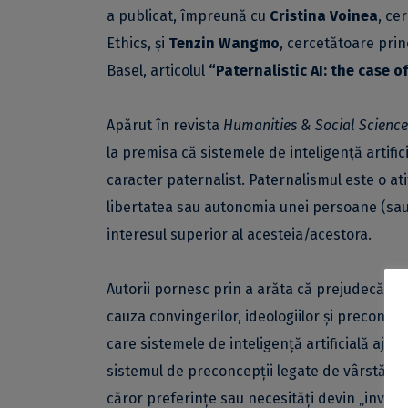
a publicat, împreună cu
Cristina Voinea
, ce
Ethics, și
Tenzin Wangmo
, cercetătoare princ
Basel, articolul
“
Paternalistic AI: the case o
Apărut în revista
Humanities & Social Scienc
la premisa că sistemele de inteligență artific
caracter paternalist. Paternalismul este o ati
libertatea sau autonomia unei persoane (sau 
interesul superior al acesteia/acestora.
Autorii pornesc prin a arăta că prejudecățile 
cauza convingerilor, ideologiilor și preconcepț
care sistemele de inteligență artificială ajun
sistemul de preconcepții legate de vârstă, co
căror preferințe sau necesități devin „invizibi