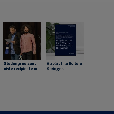
Studenții nu sunt
A apărut, la Editura
niște recipiente în
Springer,
care cineva „varsă
“Encyclopedia of
cunoaștere”, ci
Early Modern
partenerii noștri –
Philosophy and the
Interviu cu lect.
Sciences”, co-
univ. dr. Constantin
editată de conf.
Vică
univ. dr. Dana
Jalobeanu, cadru
didactic la