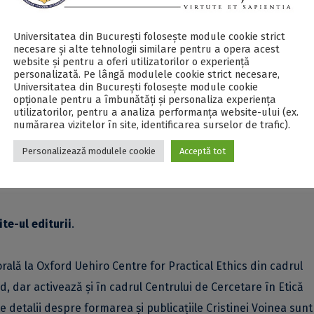
și nuanțată asupra sistemelor și serviciilor de AI implicate î
troduce conceptul de paternalism tehnologic și explică felul î
Universitatea din București folosește module cookie strict
necesare și alte tehnologii similare pentru a opera acest
bertatea de acțiune, extinzând supravegherea și impunând ch
website și pentru a oferi utilizatorilor o experiență
personalizată. Pe lângă modulele cookie strict necesare,
e. În final, articolul analizează justificările pentru paterna
Universitatea din București folosește module cookie
lor și concluzionează că impunerea tehnologiilor AI paternalist
opționale pentru a îmbunătăți și personaliza experiența
utilizatorilor, pentru a analiza performanța website-ului (ex.
ă nu poate fi adesea justificată. O implicație practică a cerc
numărarea vizitelor în site, identificarea surselor de trafic).
ă evite încorporarea stereotipurilor despre vârstă în sistemel
Personalizează modulele cookie
Acceptă tot
e în vârstă în procesul de creație, poate reduce riscul perpet
ite-ul editurii
.
ală la Oxford Uehiro Centre for Practical Ethics din cadrul
ord, dar activează și în cadrul Centrului de Cercetare în Etică
lte detalii despre formarea și publicațiile Cristinei Voinea sunt