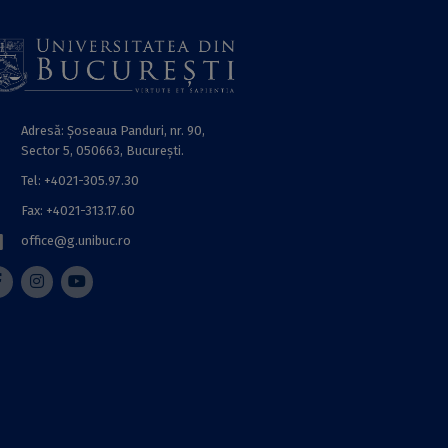
Adresă: Șoseaua Panduri, nr. 90,
Sector 5, 050663, Bucureşti.
Tel: +4021-305.97.30
Fax: +4021-313.17.60
office@g.unibuc.ro