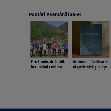
Postări Asemănătoare:
Prof. univ. dr. habil.
Volumul „Civilizație
ing. Mihai Emilian
algoritmică și viața
Popa, cadru didactic
în lumea digitală”,
la Facultatea de
semnat de conf.
Geologie și
univ. dr. Constantin
Geofizică a UB, unul
Vică și publicat la
dintre autorii
EUB – BUP, printre
articolului științific
cărțile electronice
„Furtuni triasice în
disponibile pe
Bazinul Sichuan”,
platforma „Google