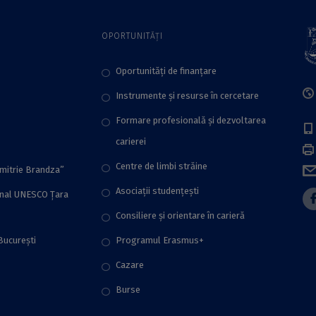
Facultatea de
Filosofie a UB
OPORTUNITĂȚI
Oportunități de finanțare
Instrumente și resurse în cercetare
Formare profesională și dezvoltarea
carierei
Centre de limbi străine
imitrie Brandza”
Asociații studențești
onal UNESCO Țara
Consiliere şi orientare în carieră
București
Programul Erasmus+
Cazare
Burse