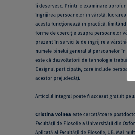
îi deservesc. Printr-o examinare aprofundată 
îngrijirea persoanelor în vârstă, lucrarea in
acesta funcționează în practică, limitând li
forme de coerciție asupra persoanelor vârstnic
prezent în serviciile de îngrijire a vârstnici
numele binelui general al persoanelor în vârst
este că dezvoltatorii de tehnologie trebuie s
Designul participativ, care include persoanel
acestor prejudecăți.
Articolul integral poate fi accesat gratuit pe
s
Cristina Voinea
este cercetătoare postdoctor
Facultății de Filosofie a Universității din Oxf
Aplicată al Facultății de Filosofie, UB. Mai mu