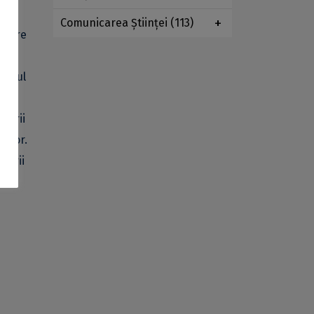
n
Comunicarea Ştiinţei
(113)
n care
iar
lismul
e în
etării
e lor.
uării