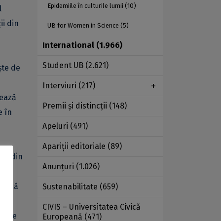
Epidemiile în culturile lumii
(10)
l
ii din
UB for Women in Science
(5)
International
(1.966)
Student UB
(2.621)
ște de
Interviuri
(217)
tează
Premii şi distincţii
(148)
e în
Apeluri
(491)
Apariţii editoriale
(89)
tât din
Anunţuri
(1.026)
 pe
 adică
Sustenabilitate
(659)
 ale
CIVIS – Universitatea Civică
 care
Europeană
(471)