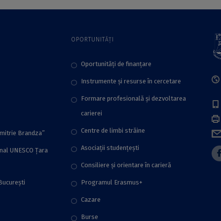
din cadrul ICUB
din cadrul ICUB
OPORTUNITĂȚI
Oportunități de finanțare
Instrumente și resurse în cercetare
Formare profesională și dezvoltarea
carierei
Centre de limbi străine
imitrie Brandza”
Asociații studențești
onal UNESCO Țara
Consiliere şi orientare în carieră
București
Programul Erasmus+
Cazare
Burse