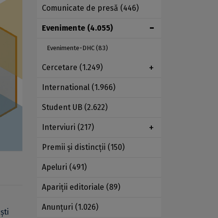
Comunicate de presă
(446)
Evenimente
(4.055)
Evenimente-DHC
(83)
Cercetare
(1.249)
International
(1.966)
Student UB
(2.622)
Interviuri
(217)
Premii şi distincţii
(150)
Apeluri
(491)
Apariţii editoriale
(89)
Anunţuri
(1.026)
ști