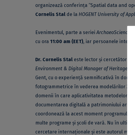
organizează conferința “Spatial data and op
Cornelis Stal
de la
HOGENT University of Appl
Evenimentul, parte a seriei
ArchaeoSciences 
cu ora
11:00 am (EET)
, iar persoanele inter
Dr. Cornelis Stal
este lector și cercetător la
Environment & Digital Manager of Heritage)
, 
Gent, cu o experiență semnificativă în domeniu
fotogrammetrice în vederea modelărilor 3D. E
domenii în care aplicativitatea metodelor re
documentarea digitală a patrimoniului arheolog
coordonează la acest moment programul
He
multe programe și școli de vară. Nu în ultimu
cercetare internaționale și este autorul mai mu