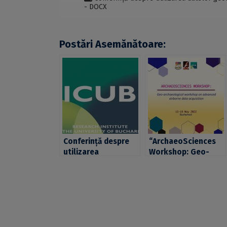
- DOCX
Postări Asemănătoare:
Conferință despre
“ArchaeoSciences
utilizarea
Workshop: Geo-
antreprenoriatului
archaeological
în vederea
workshop on
soluționării
advanced airborne
problemelor sociale
data acquisition”,
la ICUB
organizat de
platforma
ArchaeoSciences