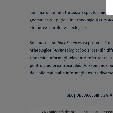
Seminarul de față tratează aspectele metodol
geomatice și spațiale în arheologie și cum ac
studierea siturilor arheologice.
Seminarele
ArchaeoSciences
își propun să of
Arheologice (
Archaeological Sciences
) din di
transmite informații relevante referitoare la
pentru studierea trecutului. De asemenea, ac
de a afla mai multe informații despre diverse
SECŢIUNE ACCESIBILIZATĂ
Conferință despre utilizarea datelor geom