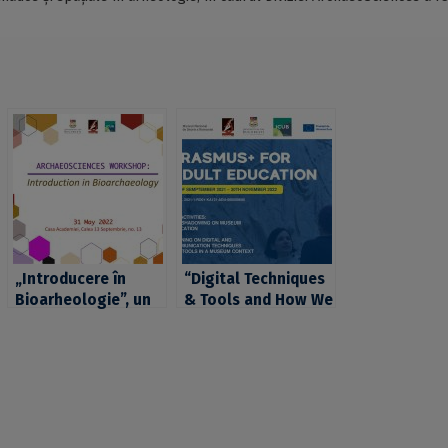
„Introducere în
“Digital Techniques
Bioarheologie”, un
& Tools and How We
nou eveniment din
Use Them”, un nou
seria
eveniment din seria
ArchaeoSciences
ArchaeoSciences
Workshops,
Workshops,
organizată de
organizată de
Platforma
Platforma
ArchaeoSciences
ArchaeoSciences