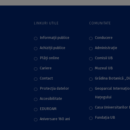
din cadrul ICUB
LINKURI UTILE
COMUNITATE
Informații publice
Conducere
Achiziții publice
Administraţie
Plăţi online
Comisii UB
Cariere
Muzeul UB
Contact
Grădina Botanică „D
Protecţia datelor
Geoparcul Internați
Hațegului
Accesibilitate
Casa Universitarilor 
EDUROAM
Fundaţia UB
Aniversare 160 ani