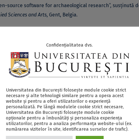
en-source software for archaeological research”, susținută 
ied Sciences and Arts
, Gent, Belgia.
Seminars
, va avea loc
online
, pe platforma
Google Meet
, înce
esate pot participa accesând
acest link
.
Confidențialitatea dvs.
HOGENT University of Applied Sciences and Arts (Department of 
și profesor asociat la departamentul de geografie al Universită
l procesării, combinării și analizei calitative a imaginilor Lid
xpertiza sa este legată de utilizarea datelor geomatice în di
Universitatea din București folosește module cookie strict
necesare și alte tehnologii similare pentru a opera acest
spective este demonstrată. Actualmente, el este interesat în
website și pentru a oferi utilizatorilor o experiență
personalizată. Pe lângă modulele cookie strict necesare,
ic și cultural. Datorită experienței sale, Cornelis Stal
Universitatea din București folosește module cookie
ritage Management Organization Digital
, unde este implicat î
opționale pentru a îmbunătăți și personaliza experiența
utilizatorilor, pentru a analiza performanța website-ului (ex.
l rând invitatul nostru face parte din mai multe proiecte de
numărarea vizitelor în site, identificarea surselor de trafic).
ltor studii științifice.