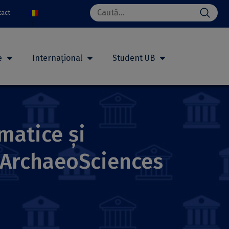
Search
tact
for:
e
Internațional
Student UB
matice și
i ArchaeoSciences