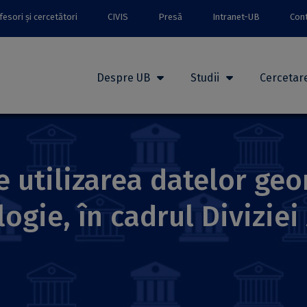
esori și cercetători
CIVIS
Presă
Intranet-UB
Con
Despre UB
Studii
Cercetar
 utilizarea datelor geo
logie, în cadrul Divizie