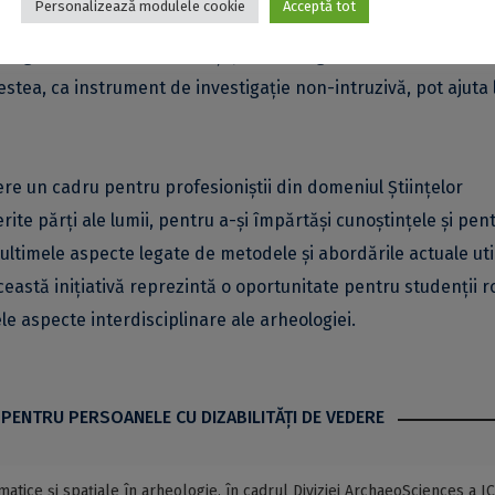
Personalizează modulele cookie
Acceptă tot
ogice, teoretice, tehnice și practice legate de utilizarea dat
estea, ca instrument de investigație non-intruzivă, pot ajuta 
ere un cadru pentru profesioniștii din domeniul Științelor
ferite părți ale lumii, pentru a-și împărtăși cunoștințele și pen
 ultimele aspecte legate de metodele și abordările actuale uti
eastă inițiativă reprezintă o oportunitate pentru studenții 
le aspecte interdisciplinare ale arheologiei.
 PENTRU PERSOANELE CU DIZABILITĂŢI DE VEDERE
atice și spațiale în arheologie, în cadrul Diviziei ArchaeoSciences a I