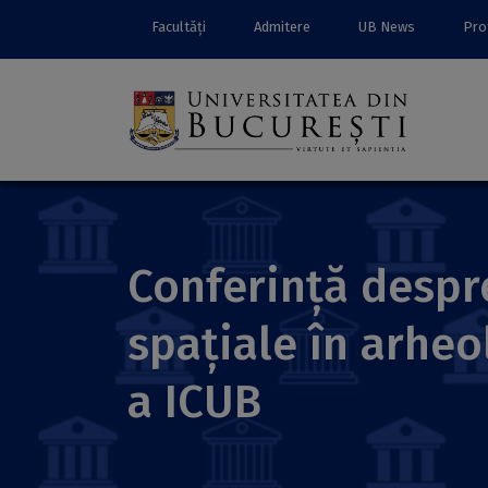
Facultăți
Admitere
UB News
Prof
Conferință despre
spațiale în arheo
a ICUB