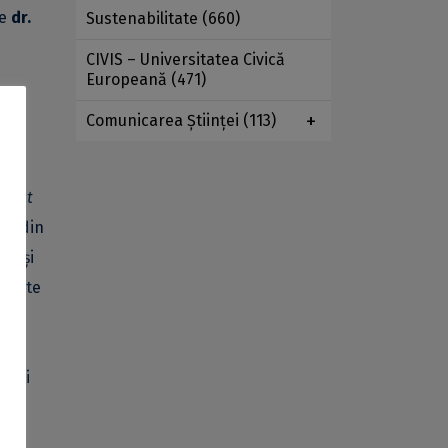
de
dr.
Sustenabilitate
(660)
CIVIS – Universitatea Civică
Europeană
(471)
pând
Comunicarea Ştiinţei
(113)
Built
ții din
ar și
ferite
n mai