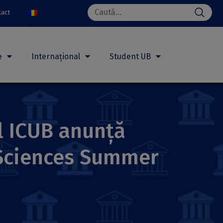
Search
tact
for:
e
Internațional
Student UB
l ICUB anunță
oSciences Summer