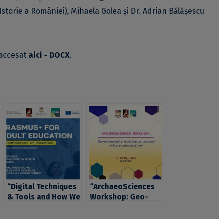
Istorie a României), Mihaela Golea și Dr. Adrian Bălășescu
 accesat
aici - DOCX
.
“Digital Techniques
“ArchaeoSciences
& Tools and How We
Workshop: Geo-
Use Them”, un nou
archaeological
eveniment din seria
workshop on