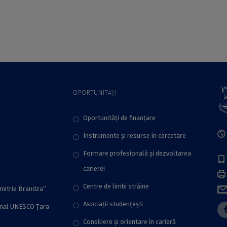
ArchaeoSciences
advanced airborne
Workshops,
data acquisition”,
organizată de
organizat de
Platforma
platforma
ArchaeoSciences
ArchaeoSciences
din cadrul ICUB
din cadrul ICUB
OPORTUNITĂȚI
Oportunități de finanțare
Instrumente și resurse în cercetare
Formare profesională și dezvoltarea
carierei
Centre de limbi străine
imitrie Brandza”
Asociații studențești
onal UNESCO Țara
Consiliere şi orientare în carieră