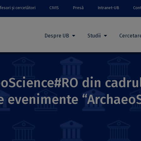
esori și cercetători
CIVIS
Presă
Intranet-UB
Con
Despre UB
Studii
Cercetar
oScience#RO din cadru
 de evenimente “Archae