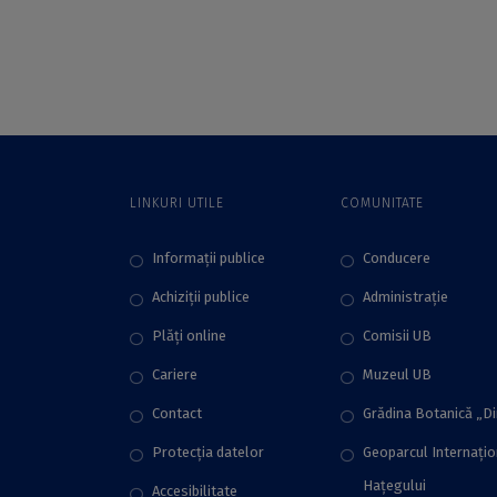
„ArchaeoSciences
ArchaeoSciences
Seminars”
Workshops,
organizată de
Platforma
ArchaeoSciences
din cadrul ICUB
LINKURI UTILE
COMUNITATE
Informații publice
Conducere
Achiziții publice
Administraţie
Plăţi online
Comisii UB
Cariere
Muzeul UB
Contact
Grădina Botanică „D
Protecţia datelor
Geoparcul Internați
Hațegului
Accesibilitate