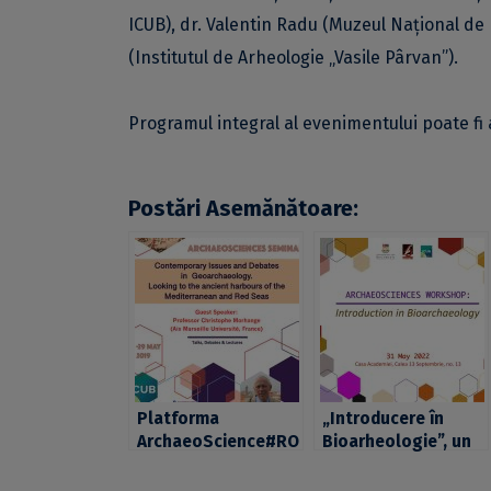
ICUB), dr. Valentin Radu (Muzeul Național de 
(Institutul de Arheologie „Vasile Pârvan”).
Programul integral al evenimentului poate fi
Postări Asemănătoare:
Platforma
„Introducere în
ArchaeoScience#RO
Bioarheologie”, un
din cadrul ICUB a
nou eveniment din
lansat seria
seria