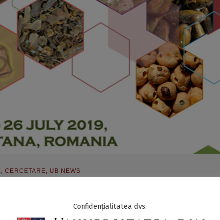
E
,
CERCETARE
,
UB NEWS
Confidențialitatea dvs.
lărași), are loc primul eveniment din seria “ArchaeoSciences 