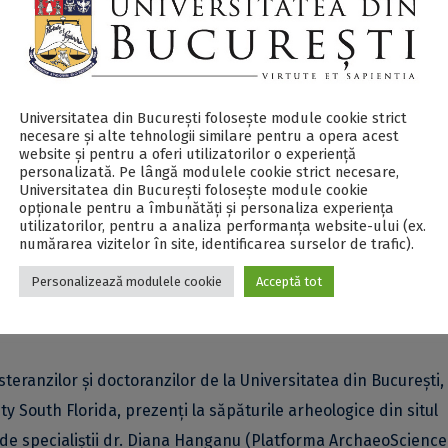
aeology. Zooarchaeology & Archaeobotany”. Evenimentul este
cadrul Institutului de Cercetare al Universității București,
le Pârvan” al Academiei Române, Muzeul Național de Istorie a
l Dunării de Jos Călărași și Muzeul Civilizației Gumelnița Olt
Universitatea din București folosește module cookie strict
necesare și alte tehnologii similare pentru a opera acest
website și pentru a oferi utilizatorilor o experiență
zintă o inițiativă nouă, dedicată studenților, masteranzilor
personalizată. Pe lângă modulele cookie strict necesare,
Universitatea din București folosește module cookie
uri introductive legate de trendurile actuale din cercetarea
opționale pentru a îmbunătăți și personaliza experiența
utilizatorilor, pentru a analiza performanța website-ului (ex.
metodelor specifice domeniului ArchaeoSciences.
numărarea vizitelor în site, identificarea surselor de trafic).
Personalizează modulele cookie
Acceptă tot
ducere în domeniul bioarheologiei, mai precis în direcțiile 
ogiei, malacologiei și arheoihtiologiei.
teranzilor și doctoranzilor de la Universitatea din București,
y South Florida, prezenți la săpăturile arheologice din situl
i de specialiștii dr. Diana Hanganu (Platforma ArchaeoScienc