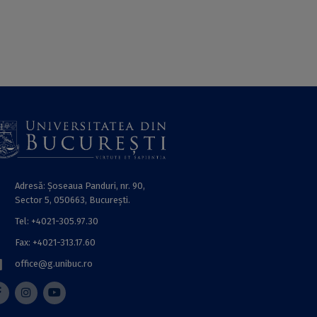
Adresă: Șoseaua Panduri, nr. 90,
Sector 5, 050663, Bucureşti.
Tel: +4021-305.97.30
Fax: +4021-313.17.60
office@g.unibuc.ro