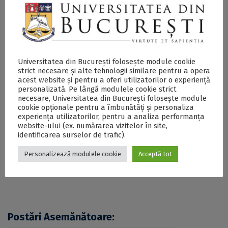
„Meritul Cultural” în grad de Mare Ofițer, categoria
„Cercetarea științifică”, la împlinirea a 160 de ani de la
înființare - DOCX
Universitatea din București folosește module cookie
strict necesare și alte tehnologii similare pentru a opera
acest website și pentru a oferi utilizatorilor o experiență
personalizată. Pe lângă modulele cookie strict
necesare, Universitatea din București folosește module
cookie opționale pentru a îmbunătăți și personaliza
Previous
Next
experiența utilizatorilor, pentru a analiza performanța
website-ului (ex. numărarea vizitelor în site,
identificarea surselor de trafic).
Personalizează modulele cookie
Acceptă tot
Postări Asemănătoare: