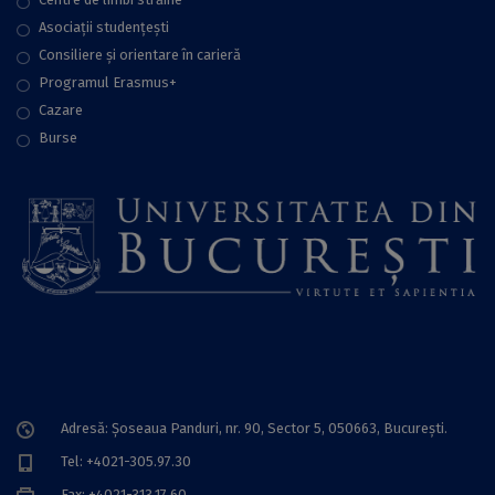
Asociații studențești
Consiliere şi orientare în carieră
Programul Erasmus+
Cazare
Burse
Adresă: Șoseaua Panduri, nr. 90, Sector 5, 050663, Bucureşti.
Tel: +4021-305.97.30
Fax: +4021-313.17.60