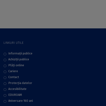
„România-Republica
Moldova:
Patrimoniu cultural
și destin european
comun” organizată
la Universitatea de
Stat din Moldova
LINKURI UTILE
Informații publice
Achiziții publice
Plăţi online
Cariere
Contact
Protecţia datelor
Accesibilitate
EDUROAM
Aniversare 160 ani