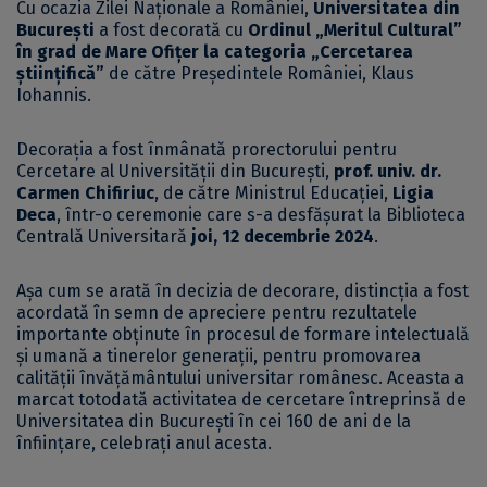
Cu ocazia Zilei Naționale a României,
Universitatea din
București
a fost decorată cu
Ordinul „Meritul Cultural”
în grad de Mare Ofițer la categoria „Cercetarea
științifică”
de către Președintele României, Klaus
Iohannis.
Decorația a fost înmânată prorectorului pentru
Cercetare al Universității din București,
prof. univ. dr.
Carmen Chifiriuc
, de către Ministrul Educației,
Ligia
Deca
, într-o ceremonie care s-a desfășurat la Biblioteca
Centrală Universitară
joi, 12 decembrie 2024
.
Așa cum se arată în decizia de decorare, distincția a fost
acordată în semn de apreciere pentru rezultatele
importante obținute în procesul de formare intelectuală
și umană a tinerelor generații, pentru promovarea
calității învățământului universitar românesc. Aceasta a
marcat totodată activitatea de cercetare întreprinsă de
Universitatea din București în cei 160 de ani de la
înființare, celebrați anul acesta.