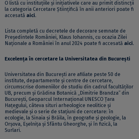
O listă cu instituțiile și inițiativele care au primit distincții
la categoria Cercetare Științifică în anii anteriori poate fi
accesată
aici
.
Lista completă cu decretele de decorare semnate de
Președintele României, Klaus Iohannis, cu ocazia Zilei
Naționale a României în anul 2024 poate fi accesată
aici
.
Excelența în cercetare la Universitatea din București
Universitatea din București are afiliate peste 50 de
institute, departamente și centre de cercetare,
circumscrise domeniilor de studiu din cadrul facultăților
UB, precum și Grădina Botanică „Dimitrie Brandza” din
București, Geoparcul Internațional UNESCO Țara
Hațegului, câteva situri arheologice neolitice și
medievale și o serie de stațiuni de cercetare: în
ecologie, la Sinaia și Brăila, în geografie și geologie, la
Orșova, Eșelnița și Sfântu Gheorghe, și în fizică, la
Surlari.