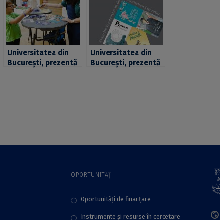
Universitatea din
Universitatea din
București, prezentă
București, prezentă
la ediția din 2022 a
și la ediția din 2018
Caravanei Știință &
a Târgului de carte
Imaginație
de la Leipzig
OPORTUNITĂȚI
Oportunități de finanțare
Instrumente și resurse în cercetare