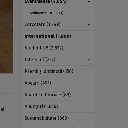
Evenimente
(4.054)
Evenimente-DHC
(83)
Cercetare
(1.249)
International
(1.966)
Student UB
(2.622)
Interviuri
(217)
Premii şi distincţii
(150)
Apeluri
(491)
Apariţii editoriale
(89)
Anunţuri
(1.026)
 al
Sustenabilitate
(660)