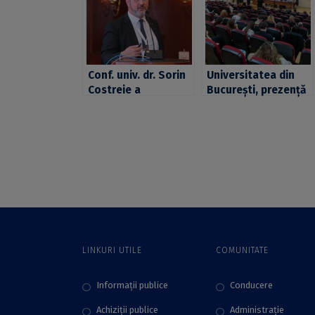
Conf. univ. dr. Sorin
Universitatea din
Costreie a
București, prezență
reprezentat
importantă la ediția
Universitatea din
din 2024 a Forumului
București și Rețeaua
Global al
UNICA la ediția din
Democrației.
2023 a Congresului
Evenimentul,
BUA
găzduit de
Facultatea de
Sociologie și
Asistență Socială a
UB
LINKURI UTILE
COMUNITATE
Informații publice
Conducere
Achiziții publice
Administraţie