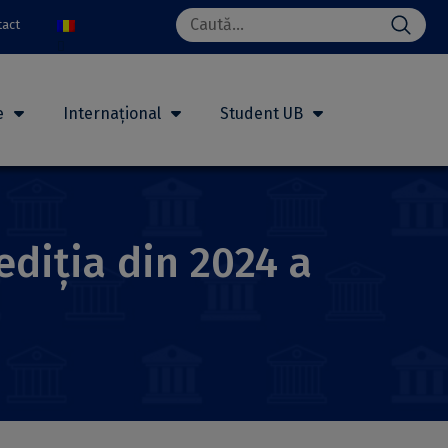
Search
tact
for:
e
Internațional
Student UB
ediția din 2024 a