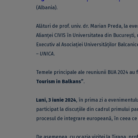
(Albania).
Alături de prof. univ. dr. Marian Preda, la eve
Alianței CIVIS în Universitatea din București,
Executiv al Asociației Universităților Balcanic
– UNICA
.
Temele principale ale reuniunii BUA 2024 au 
Tourism in Balkans”
.
Luni, 3 iunie 2024
, în prima zi a evenimentulu
participat la discuțiile din cadrul primului p
procesul de integrare europeană, în ceea ce 
De asemenea, cu ocazia vizitei la Tirana, prof