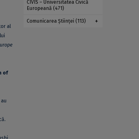
CIVIS – Universitatea Civică
Europeană
(471)
Comunicarea Ştiinţei
(113)
or al
lui
Europe
 of
e au
că.
ushi,