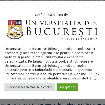
a, dar și cu Ana Kapaj, secretar de stat pentru Învățământ su
a.
Confidențialitatea dvs.
a evenimentului din acest an, este cea mai veche și mai mare
pletă de programe de licență, masterat și doctorat.
de Asociația Universităților Balcanice – Balkan Universities
Universitatea din București folosește module cookie strict
necesare și alte tehnologii similare pentru a opera acest
website și pentru a oferi utilizatorilor o experiență
personalizată. Pe lângă modulele cookie strict necesare,
Universitatea din București folosește module cookie
ie alcătuită din 92 de universități din Grecia, Bulgaria, Turcia,
opționale pentru a îmbunătăți și personaliza experiența
utilizatorilor, pentru a analiza performanța website-ului (ex.
tenegru, Kosovo, Serbia și România. BUA își propune să
numărarea vizitelor în site, identificarea surselor de trafic).
i de stabilitate în Balcani prin dezvoltarea relațiilor bi- și
Personalizează modulele cookie
Acceptă tot
emică și științifică între universitățile membre. Conferințele
ile de vară, publicațiile științifice ale profesorilor acestor
oaștere reciprocă, de apropiere, de înțelegere și de recunoa