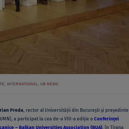
TE
,
INTERNATIONAL
,
UB NEWS
arian Preda
, rector al Universității din București și președinte
UMN), a participat la cea de-a VIII-a ediție a
Conferinței
lcanice – Balkan Universities Association (BUA)
, în Tirana