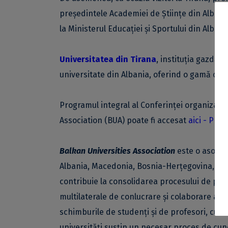
președintele Academiei de Științe din Albani
la Ministerul Educației și Sportului din Albani
Universitatea din Tirana
, instituția gazdă 
universitate din Albania, oferind o gamă com
Programul integral al Conferinței organizate 
Association (BUA) poate fi accesat
aici - PDF
.
Balkan Universities Association
este o asociaț
Albania, Macedonia, Bosnia-Herțegovina, Mun
contribuie la consolidarea procesului de pace ș
multilaterale de conlucrare și colaborare acad
schimburile de studenți și de profesori, cursur
universități susțin un necesar proces de cun