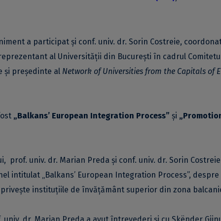
niment a participat și conf. univ. dr. Sorin Costreie, coordonat
 reprezentant al Universității din București în cadrul Comitetu
e și președinte al
Network of Universities from the Capitals of 
fost
„Balkans’ European Integration Process”
și
„Promotion
i, prof. univ. dr. Marian Preda și conf. univ. dr. Sorin Costrei
anel intitulat „Balkans’ European Integration Process”, despre
privește instituțiile de învățământ superior din zona balcani
. univ. dr. Marian Preda a avut întrevederi și cu Skënder Gjin