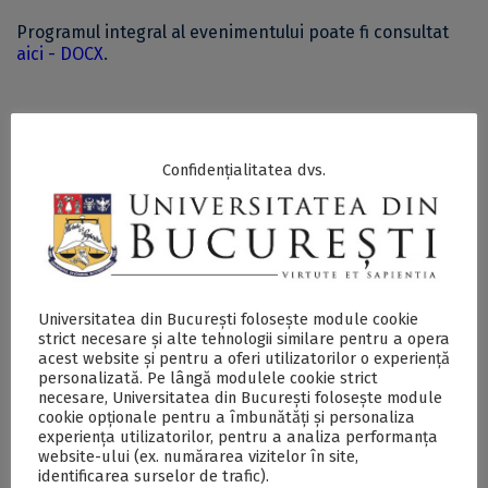
Programul integral al evenimentului poate fi consultat
aici - DOCX
.
SECŢIUNE ACCESIBILIZATĂ PENTRU
PERSOANELE CU DIZABILITĂŢI DE VEDERE
Confidențialitatea dvs.
„Zilele Juridice și Administrative Franco-Române”
la Facultatea de Drept a Universității din București: 14-
15 iunie 2024 - DOCX
Universitatea din București folosește module cookie
strict necesare și alte tehnologii similare pentru a opera
Postări Asemănătoare:
acest website și pentru a oferi utilizatorilor o experiență
personalizată. Pe lângă modulele cookie strict
necesare, Universitatea din București folosește module
cookie opționale pentru a îmbunătăți și personaliza
experiența utilizatorilor, pentru a analiza performanța
website-ului (ex. numărarea vizitelor în site,
identificarea surselor de trafic).