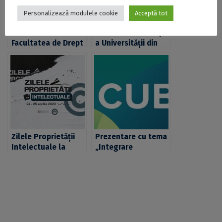
Personalizează modulele cookie
Acceptă tot
Colaborare între
Facultatea de Drept
Facultatea de Drept
a Universității din
a Universității din
București a câștigat
București și
din nou Hexagonul
Facultatea de Drept
Facultăților de
din cadrul
Drept. Competiția,
Universității de Stat
găzduită în 2024 de
din Moldova
Universitatea
„Alexandru Ioan
Cuza” din Iași
Zilele Proprietății
Prezentare cu tema
Intelectuale la
„Integrare
Facultatea de Drept
europeană,
a Universității din
secularism și
București: de la
apărarea prin
protecția
mecanisme juridice
drepturilor la
a religiei în
conștientizarea
România” la
importanței lor
Facultatea de