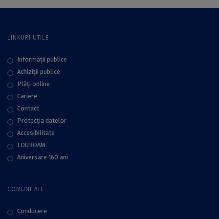
Sociologie și
Asistență Socială a
Universității din
LINKURI UTILE
București
Informații publice
Achiziții publice
Plăţi online
Cariere
Contact
Protecţia datelor
Accesibilitate
EDUROAM
Aniversare 160 ani
COMUNITATE
Conducere