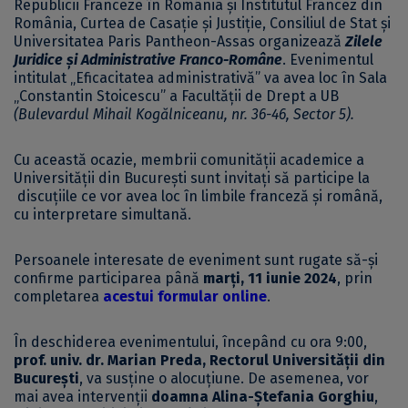
Republicii Franceze în România și Institutul Francez din
România, Curtea de Casație și Justiție, Consiliul de Stat și
Universitatea Paris Pantheon-Assas organizează
Zilele
Juridice și Administrative Franco-Române
. Evenimentul
intitulat „Eficacitatea administrativă” va avea loc în Sala
„Constantin Stoicescu” a Facultății de Drept a UB
(Bulevardul Mihail Kogălniceanu, nr. 36-46, Sector 5).
Cu această ocazie, membrii comunității academice a
Universității din București sunt invitați să participe la
discuțiile ce vor avea loc în limbile franceză și română,
cu interpretare simultană.
Persoanele interesate de eveniment sunt rugate să-și
confirme participarea până
marți, 11 iunie 2024
, prin
completarea
acestui formular online
.
În deschiderea evenimentului, începând cu ora 9:00,
prof. univ. dr. Marian Preda,
Rectorul Universității din
București
, va susține o alocuțiune. De asemenea, vor
mai avea intervenții
doamna Alina-Ștefania Gorghiu
,