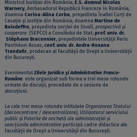
Ministrul Justiției din România;
E.S. domnul Nicolas
Warnery
, Ambasadorul Republicii Franceze în România;
doamna
Corina-Alina Corbu
, președinta Înaltei Curţi de
Casaţie şi Justiţie din România; doamna
Martine de
Boisdeffre
, președinta secției de
Studii, prospectivă și
cooperare
(SEPCO) a Consiliului de Stat;
prof. univ. dr.
Stéphane Braconnier,
președintele Universității Paris
Panthéon-Assas;
conf
. univ. dr. Andra-Roxana
Trandafir
, prodecan al Facultății de Drept a Universității
din București.
Evenimentul
Zilele Juridice și Administrative Franco-
Române
este organizat sub forma a trei mese rotunde
urmate de discuții, precedate de o sesiune de
alocuțiuni.
La cele trei mese rotunde intitulate
Organizarea Statului
(deconcentrare / descentralizare), Utilizatorul serviciului
public
și
Puterile de anchetă ale administrației și
sancțiunile administrative
participă cadre didactice ale
Facultății de Drept a Universității din București.